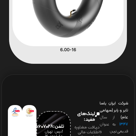
6.00-16
شرکت ایران یاسا
تایر و رابر (سهامی
لینک‌های
عام)
از سال
مفید:
۱۳۴۷
به عنوان
تلفن:65607028(021)
دریافت مشاوره
قدیمی‌ترین و
آدرس: تهران
اطلاعات مالی