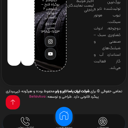
-کیلومتر 12
اخبار مرتبط
بزرگ‌ترین
بزرگراه فتح –
لیست نمایندگان
تولیدکننده تایر و
کیلومتر ۲
داخلی
بزرگراه
تیوب موتور
باغستان
سیکلت،
صندوق
پستی:
دوچرخه، ادوات
1753-13185
کشاورزی سبک –
صنعتی و
شیلنگ‌های
استاندارد آب و
گاز فعالیت
می‌کند.
تمامی حقوقی © برای
شرکت ایران یاسا تایر و رابر
محفوظ بوده و هرگونه کپی‌برداری
پیگرد قانونی دارد. طراحی و توسعه:
BehinAva
محصولات
صفحه نخست
اطلاعات تماس