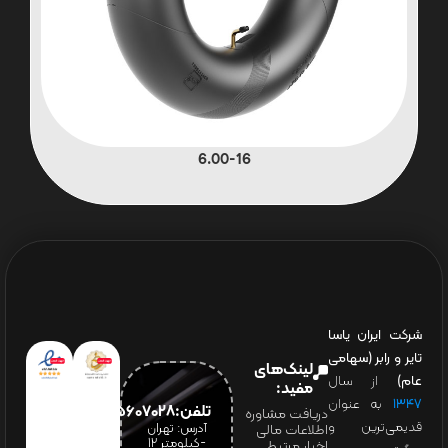
6.00-16
شرکت ایران یاسا
تایر و رابر (سهامی
لینک‌های
عام)
از سال
مفید:
۱۳۴۷
به عنوان
تلفن:65607028(021)
دریافت مشاوره
قدیمی‌ترین و
آدرس: تهران
اطلاعات مالی
-کیلومتر 12
اخبار مرتبط