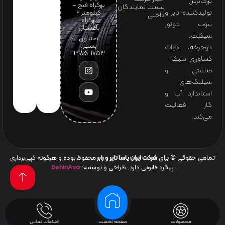
بزرگ‌ترین
بزرگراه فتح –
لیست نمایندگان
تولیدکننده تایر و
کیلومتر ۲
داخلی
بزرگراه
تیوب موتور
باغستان
سیکلت،
صندوق
پستی:
دوچرخه، ادوات
1753-13185
کشاورزی سبک –
صنعتی و
شیلنگ‌های
استاندارد آب و
گاز فعالیت
می‌کند.
تمامی حقوقی © برای
شرکت ایران یاسا تایر و رابر
محفوظ بوده و هرگونه کپی‌برداری
پیگرد قانونی دارد. طراحی و توسعه:
BehinAva
محصولات
صفحه نخست
اطلاعات تماس