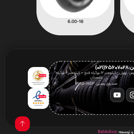
6.00-16
656(021)
آدرس: تهران -کیلومتر 12 بزرگراه فتح – کیلومتر ۲ بزرگراه
باغستان
صندوق پستی: 1753-13185
 و توسعه:
BehinAva