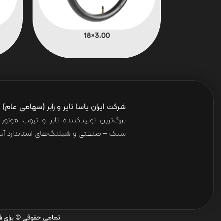
3.00×18
شرکت ایران یاسا تایر و رابر (سهامی عام)
ا
بزرگ‌ترین تولیدکننده تایر و تیوب موت
سبک – صنعتی و شیلنگ‌های استاندارد آب 
تمامی حقوقی © برای
ش