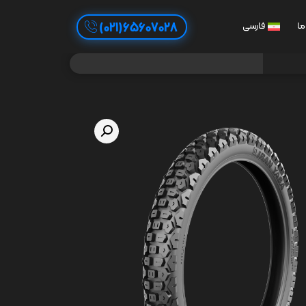
65607028(021)
ما
فارسی