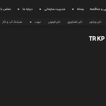
ی و مناقصه
رسانه
مدیریت سازمانی
درباره ما
تماس با 
تایر ویلچر
تایر کشاورزی
تایر فرغون
تیوب
شیلنگ آب و گاز