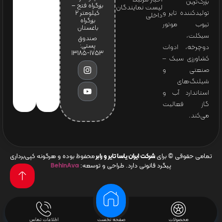
بزرگ‌ترین
بزرگراه فتح –
لیست نمایندگان
تولیدکننده تایر و
کیلومتر ۲
داخلی
بزرگراه
تیوب موتور
باغستان
سیکلت،
صندوق
پستی:
دوچرخه، ادوات
1753-13185
کشاورزی سبک –
صنعتی و
شیلنگ‌های
استاندارد آب و
گاز فعالیت
می‌کند.
تمامی حقوقی © برای
شرکت ایران یاسا تایر و رابر
محفوظ بوده و هرگونه کپی‌برداری
پیگرد قانونی دارد. طراحی و توسعه:
BehinAva
محصولات
صفحه نخست
اطلاعات تماس