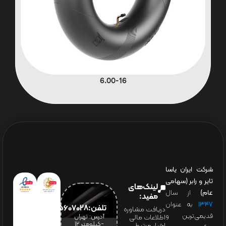
6.00-16
شرکت ایران یاسا
تایر و رابر (سهامی
لینک‌های
عام)
از سال
مفید:
۱۳۴۷
به عنوان
تلفن:65607028(021)
دریافت مشاوره
قدیمی‌ترین و
آدرس: تهران
اطلاعات مالی
-کیلومتر 12
اخبار مرتبط