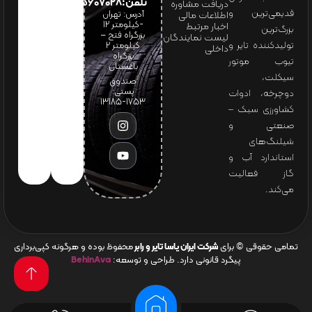
تلفن:65607028(021)
دریافت مشاوره
قدیمی‌ترین و
آدرس: تهران
اطلاعات مالی
-کیلومتر 12
اخبار مرتبط
بزرگ‌ترین
بزرگراه فتح –
لیست نمایندگان
تولیدکننده تایر و
کیلومتر ۲
داخلی
بزرگراه
تیوب موتور
باغستان
سیکلت،
صندوق
پستی:
دوچرخه، ادوات
1753-13185
کشاورزی سبک –
صنعتی و
شیلنگ‌های
استاندارد آب و
گاز فعالیت
می‌کند.
تمامی حقوقی © برای
شرکت ایران یاسا تایر و رابر
محفوظ بوده و هرگونه کپی‌برداری
پیگرد قانونی دارد. طراحی و توسعه:
BehinAva