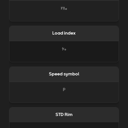
280
Load index
60
Speed symbol
P
STD Rim