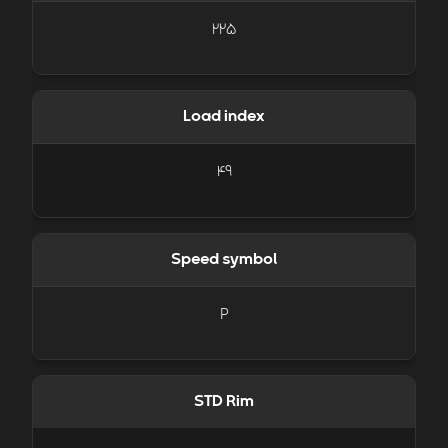
225
Load index
49
Speed symbol
P
STD Rim