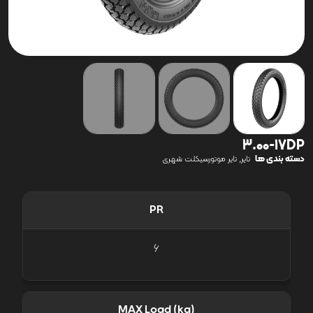
3.00-17DP
دسته بندی ها
,
تایر
تایر موتورسیکلت شهری
PR
6
MAX Load (kg)