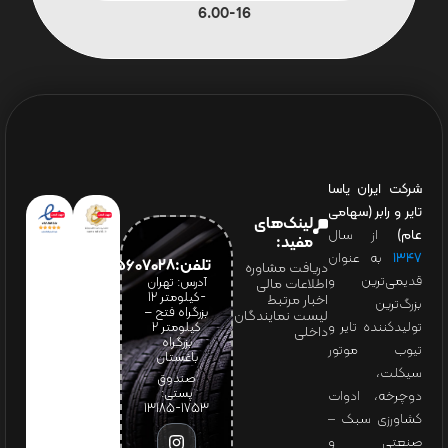
6.00-16
شرکت ایران یاسا
تایر و رابر (سهامی
لینک‌های
عام)
از سال
مفید:
۱۳۴۷
به عنوان
تلفن:65607028(021)
دریافت مشاوره
قدیمی‌ترین و
آدرس: تهران
اطلاعات مالی
-کیلومتر 12
اخبار مرتبط
بزرگ‌ترین
بزرگراه فتح –
لیست نمایندگان
تولیدکننده تایر و
کیلومتر ۲
داخلی
بزرگراه
تیوب موتور
باغستان
سیکلت،
صندوق
پستی:
دوچرخه، ادوات
1753-13185
کشاورزی سبک –
صنعتی و