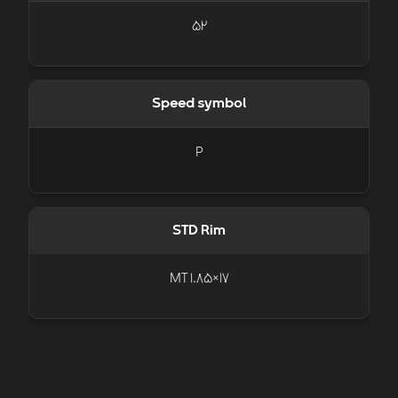
52
Speed symbol
P
STD Rim
17×1.85 MT