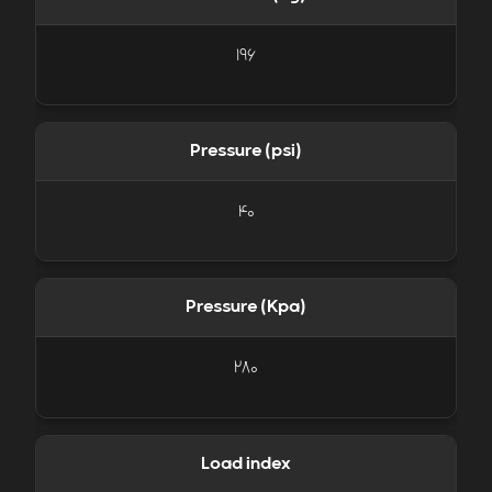
196
Pressure (psi)
40
Pressure (Kpa)
280
Load index