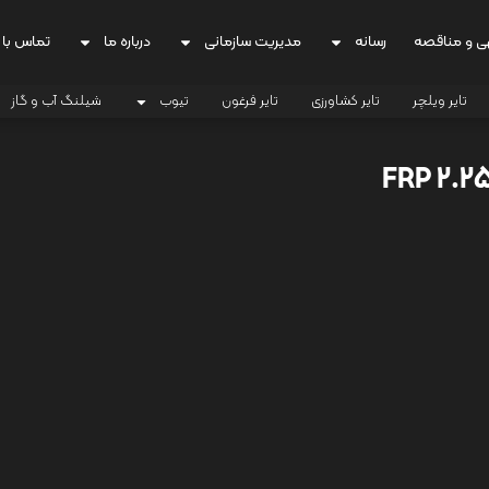
ی و مناقصه
رسانه
مدیریت سازمانی
درباره ما
تماس با 
تایر ویلچر
تایر کشاورزی
تایر فرغون
تیوب
شیلنگ آب و گاز