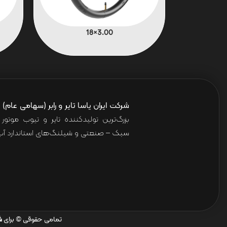
3.00×18
شرکت ایران یاسا تایر و رابر (سهامی عام)
ا
بزرگ‌ترین تولیدکننده تایر و تیوب موت
سبک – صنعتی و شیلنگ‌های استاندارد آب 
تمامی حقوقی © برای
ش