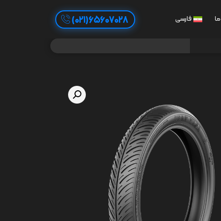
65607028(021)
ما
فارسی