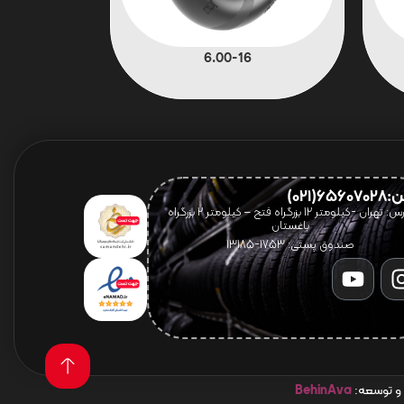
6.00-16
656(021)
آدرس: تهران -کیلومتر 12 بزرگراه فتح – کیلومتر ۲ بزرگراه
باغستان
صندوق پستی: 1753-13185
 و توسعه:
BehinAva