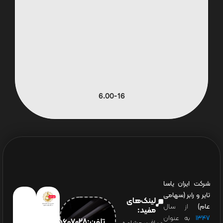
6.00-16
شرکت ایران یاسا
تایر و رابر (سهامی
لینک‌های
عام)
از سال
مفید:
۱۳۴۷
به عنوان
تلفن:65607028(021)