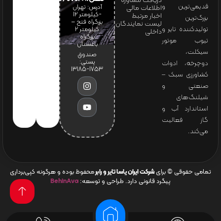
دریافت مشاوره
قدیمی‌ترین و
آدرس: تهران
اطلاعات مالی
-کیلومتر 12
اخبار مرتبط
بزرگ‌ترین
بزرگراه فتح –
لیست نمایندگان
تولیدکننده تایر و
کیلومتر ۲
داخلی
بزرگراه
تیوب موتور
باغستان
سیکلت،
صندوق
پستی:
دوچرخه، ادوات
1753-13185
کشاورزی سبک –
صنعتی و
شیلنگ‌های
استاندارد آب و
گاز فعالیت
می‌کند.
تمامی حقوقی © برای
شرکت ایران یاسا تایر و رابر
محفوظ بوده و هرگونه کپی‌برداری
پیگرد قانونی دارد. طراحی و توسعه:
BehinAva