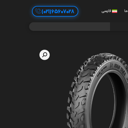
65607028(021)
ما
فارسی