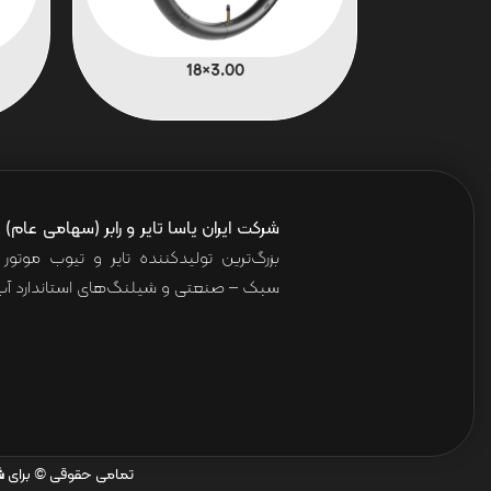
3.00×18
شرکت ایران یاسا تایر و رابر (سهامی عام)
ا
بزرگ‌ترین تولیدکننده تایر و تیوب موت
سبک – صنعتی و شیلنگ‌های استاندارد آب 
تمامی حقوقی © برای
ش