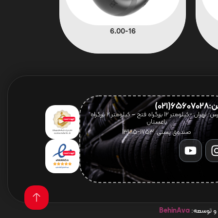
6.00-16
656(021)
آدرس: تهران -کیلومتر 12 بزرگراه فتح – کیلومتر ۲ بزرگراه
باغستان
صندوق پستی: 1753-13185
 و توسعه:
BehinAva