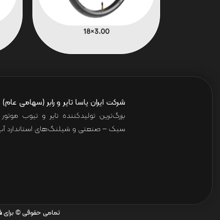
3.00×18
شرکت ایران یاسا تایر و رابر (سهامی عام)
ا
بزرگ‌ترین تولیدکننده تایر و تیوب موت
سبک – صنعتی و شیلنگ‌های استاندارد آب 
تمامی حقوقی © برای
ش