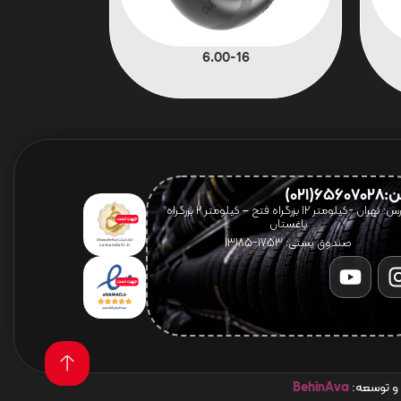
6.00-16
656(021)
آدرس: تهران -کیلومتر 12 بزرگراه فتح – کیلومتر ۲ بزرگراه
باغستان
صندوق پستی: 1753-13185
 و توسعه:
BehinAva