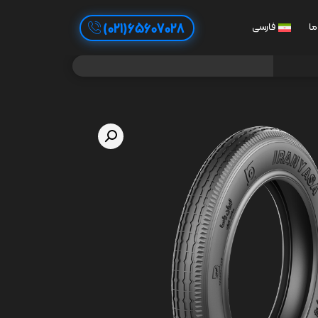
65607028(021)
ما
فارسی