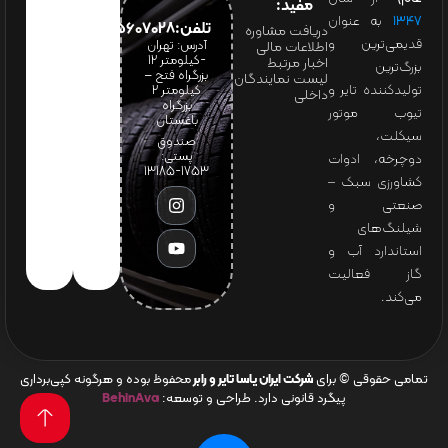
مفید:
۱۳۴۷
به عنوان
تلفن:65607028(021)
دریافت مشاوره
قدیمی‌ترین و
آدرس: تهران
اطلاعات مالی
-کیلومتر 12
اخبار مرتبط
بزرگ‌ترین
بزرگراه فتح –
لیست نمایندگان
تولیدکننده تایر و
کیلومتر ۲
داخلی
بزرگراه
تیوب موتور
باغستان
سیکلت،
صندوق
پستی:
دوچرخه، ادوات
1753-13185
کشاورزی سبک –
صنعتی و
شیلنگ‌های
استاندارد آب و
گاز فعالیت
می‌کند.
تمامی حقوقی © برای
شرکت ایران یاسا تایر و رابر
محفوظ بوده و هرگونه کپی‌برداری
پیگرد قانونی دارد. طراحی و توسعه:
BehinAva