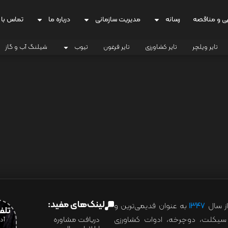
ی و مناقصه
رسانه
مدیریت سازمانی
درباره ما
تماس با 
تایر ویلچر
تایر کشاورزی
تایر فرغون
تیوب
شیلنگ آب و گاز
لینک‌های مفید:
ز سال
۱۳۴۷
به عنوان قدیمی‌ترین و
تلفن:07028
ور سیکلت، دوچرخه، ادوات کشاورزی
دریافت مشاوره