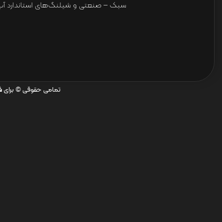
سبک – صنعتی و شیلنگ‌های استاندارد آب 
تمامی حقوقی © برای
ش