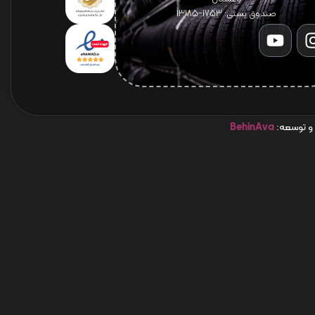
صندوق پستی: 1753-13185
 و توسعه:
BehinAva