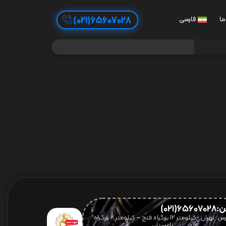
65607028(021)
ما
فارسی
656(021)
آدرس: تهران -کیلومتر 12 بزرگراه فتح – کیلومتر ۲ بزرگراه
باغستان