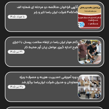
آگهی فراخوان مناقصه دو مرحله ای شماره الف
405/05 شرکت ایران یاسا تایر و رابر
10 مرداد 1405
گام موثر ایران یاسا در ارتقاء سلامت پرسنل با اجرای
طرح اندازه گیری عوامل زیان آور محیط کار
31 تیر 1405
دوره آموزشی «مدیریت هزینه و مصرف» ویژه
معاونان و مدیران شرکت ایران‌یاسا برگزار شد
30 تیر 1405