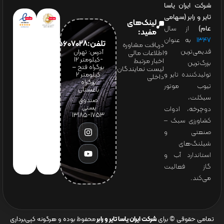
شرکت ایران یاسا
تایر و رابر (سهامی
لینک‌های
عام)
از سال
مفید:
۱۳۴۷
به عنوان
تلفن:65607028(021)
دریافت مشاوره
قدیمی‌ترین و
آدرس: تهران
اطلاعات مالی
-کیلومتر 12
اخبار مرتبط
بزرگ‌ترین
بزرگراه فتح –
لیست نمایندگان
تولیدکننده تایر و
کیلومتر ۲
داخلی
بزرگراه
تیوب موتور
باغستان
سیکلت،
صندوق
پستی:
دوچرخه، ادوات
1753-13185
کشاورزی سبک –
صنعتی و
شیلنگ‌های
استاندارد آب و
گاز فعالیت
می‌کند.
تمامی حقوقی © برای
شرکت ایران یاسا تایر و رابر
محفوظ بوده و هرگونه کپی‌برداری