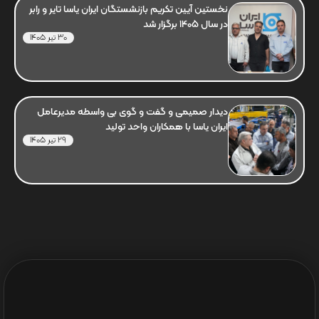
نخستین آیین تکریم بازنشستگان ایران یاسا تایر و رابر
در سال 1405 برگزار شد
30 تیر 1405
دیدار صمیمی و گفت و گوی بی واسطه مدیرعامل
ایران یاسا با همکاران واحد تولید
29 تیر 1405