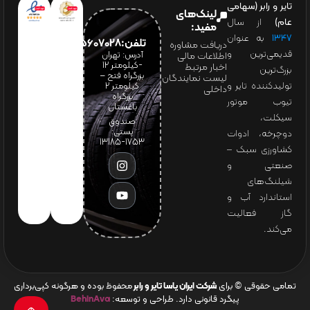
تایر و رابر (سهامی
لینک‌های
عام)
از سال
مفید:
۱۳۴۷
به عنوان
تلفن:65607028(021)
دریافت مشاوره
قدیمی‌ترین و
آدرس: تهران
اطلاعات مالی
-کیلومتر 12
اخبار مرتبط
بزرگ‌ترین
بزرگراه فتح –
لیست نمایندگان
تولیدکننده تایر و
کیلومتر ۲
داخلی
بزرگراه
تیوب موتور
باغستان
سیکلت،
صندوق
پستی:
دوچرخه، ادوات
1753-13185
کشاورزی سبک –
صنعتی و
شیلنگ‌های
استاندارد آب و
گاز فعالیت
می‌کند.
تمامی حقوقی © برای
شرکت ایران یاسا تایر و رابر
محفوظ بوده و هرگونه کپی‌برداری
پیگرد قانونی دارد. طراحی و توسعه:
BehinAva