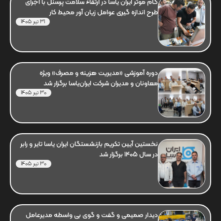
گام موثر ایران یاسا در ارتقاء سلامت پرسنل با اجرای
طرح اندازه گیری عوامل زیان آور محیط کار
31 تیر 1405
دوره آموزشی «مدیریت هزینه و مصرف» ویژه
معاونان و مدیران شرکت ایران‌یاسا برگزار شد
30 تیر 1405
نخستین آیین تکریم بازنشستگان ایران یاسا تایر و رابر
در سال 1405 برگزار شد
30 تیر 1405
دیدار صمیمی و گفت و گوی بی واسطه مدیرعامل