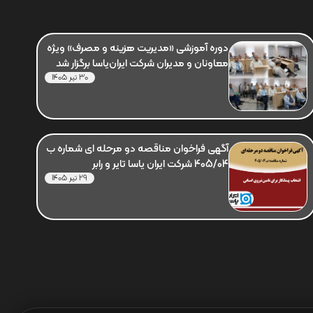
دوره آموزشی «مدیریت هزینه و مصرف» ویژه
معاونان و مدیران شرکت ایران‌یاسا برگزار شد
30 تیر 1405
آگهی فراخوان مناقصه دو مرحله ای شماره ب
405/04 شرکت ایران یاسا تایر و رابر
29 تیر 1405