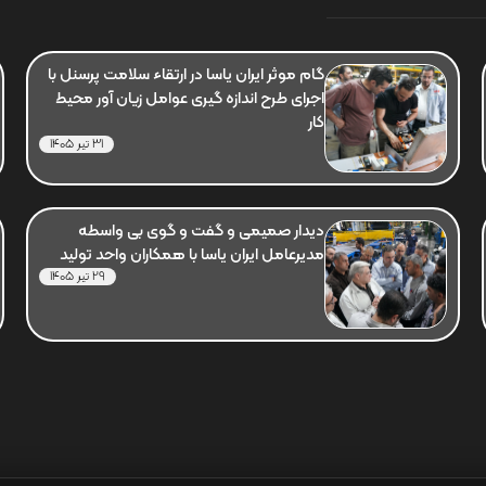
گام موثر ایران یاسا در ارتقاء سلامت پرسنل با
اجرای طرح اندازه گیری عوامل زیان آور محیط
کار
31 تیر 1405
دیدار صمیمی و گفت و گوی بی واسطه
مدیرعامل ایران یاسا با همکاران واحد تولید
29 تیر 1405