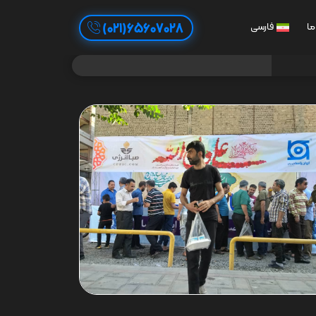
65607028(021)
ما
فارسی