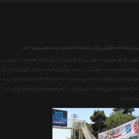
یی ایستگاه صلواتی ایران یاسا به مناسبت عید سعید غدیر خم
زارش روابط عمومی و امور بین الملل شرکت ایران یاسا، همزمان با برپایی 
ور به مناسبت عید سعید غدیر خم، بزرگترین عید شیعیان جهان که در این 
پیامبر اکرم (ص) کامل گردد، امروز دوش
 در محوطه بیرونی شرکت دایر گردید و کام هموطنان گرامی با توزیع کیک 
ین گردید.