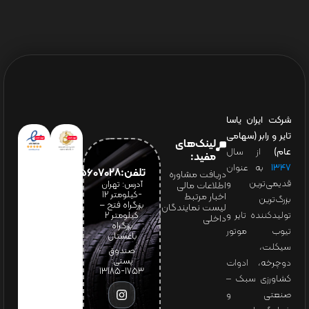
شرکت ایران یاسا
تایر و رابر (سهامی
لینک‌های
عام)
از سال
مفید:
۱۳۴۷
به عنوان
تلفن:65607028(021)
دریافت مشاوره
قدیمی‌ترین و
آدرس: تهران
اطلاعات مالی
-کیلومتر 12
اخبار مرتبط
بزرگ‌ترین
بزرگراه فتح –
لیست نمایندگان
تولیدکننده تایر و
کیلومتر ۲
داخلی
بزرگراه
تیوب موتور
باغستان
سیکلت،
صندوق
پستی:
دوچرخه، ادوات
1753-13185
کشاورزی سبک –
صنعتی و