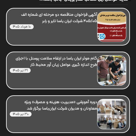
آگهی فراخوان مناقصه دو مرحله ای شماره الف
405/05 شرکت ایران یاسا تایر و رابر
10 مرداد 1405
گام موثر ایران یاسا در ارتقاء سلامت پرسنل با اجرای
طرح اندازه گیری عوامل زیان آور محیط کار
31 تیر 1405
دوره آموزشی «مدیریت هزینه و مصرف» ویژه
معاونان و مدیران شرکت ایران‌یاسا برگزار شد
30 تیر 1405