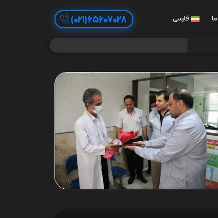
65607028(021)
ما
فارسی