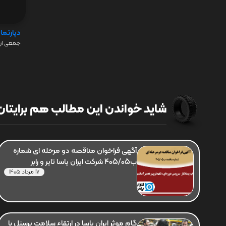
دپارتما
جمعی از 
شاید خواندن این مطالب هم برایتان 
آگهی فراخوان مناقصه دو مرحله ای شماره
ب405/05 شرکت ایران یاسا تایر و رابر
17 مرداد 1405
گام موثر ایران یاسا در ارتقاء سلامت پرسنل با