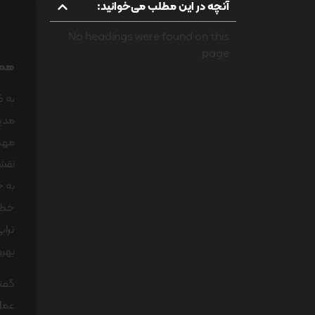
آنچه در این مطلب می‌خوانید:
No headings were found on this
page.
همزم
به گ
مدیر
مهند
نقش 
به خ
خطیر
تراب
بهرو
گفتن
عمل