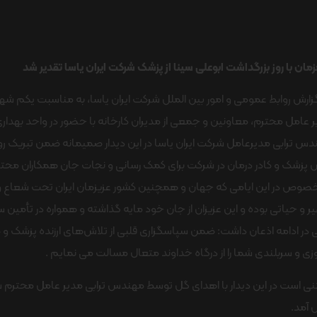
ان با روز بزرگداشت ابوعلی سینا از پزشک شرکت ایران یاسا تقدیر شد
زارش روابط عمومی و امور بین الملل شرکت ایران یاسا، به مناسبت یکم شهری
 عامل محترم، معاونین و جمعی از مدیران کارخانه با حضور در واحد بهداری 
س ترابی مدیرعامل شرکت ایران یاسا در این دیدار صمیمانه ضمن تبریک ر
پزشک و کادر درمان در شرکت برای کمک رسانی و نجات جان همکاران محتر
صوص در این ایامی که جهان و همچنین کشور عزیزمان ایران تحت شعاع وی
 و حیاتی بوده و این عزیزان از جان خود مایه گذاشته و همواره در تأمین 
ی در ادامه اذعان داشت: ضمن سپاسگزاری قلبی از تلاش‌های ارزنده پزشک و ک
زی و سربلندی شما را از درگاه خداوند متعال مسالت می نمایم .
ی است در این دیدار با اهدای گل توسط مهندس ترابی مدیر عامل محترم ش
 آمد.