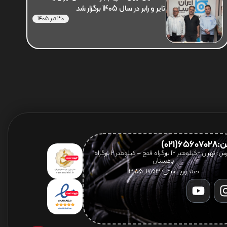
تایر و رابر در سال 1405 برگزار شد
30 تیر 1405
656(021)
آدرس: تهران -کیلومتر 12 بزرگراه فتح – کیلومتر ۲ بزرگراه
باغستان
صندوق پستی: 1753-13185