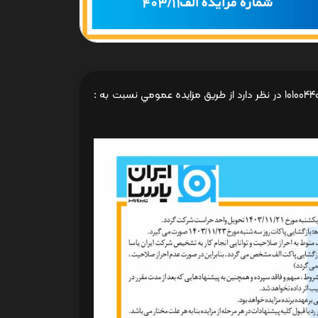
شرکت ایران یاسا تایر و رابر ( سهامی عام ) به شماره ثبت 6590 و شناسه ملی 10100440525 در نظر دارد از طريق مزایده عمومي نسبت به :