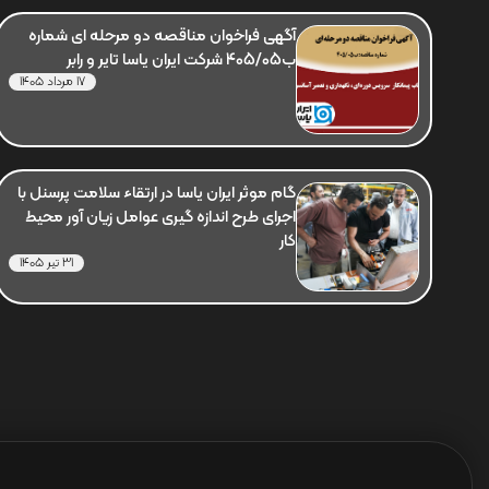
آگهی فراخوان مناقصه دو مرحله ای شماره
ب405/05 شرکت ایران یاسا تایر و رابر
17 مرداد 1405
گام موثر ایران یاسا در ارتقاء سلامت پرسنل با
اجرای طرح اندازه گیری عوامل زیان آور محیط
کار
31 تیر 1405