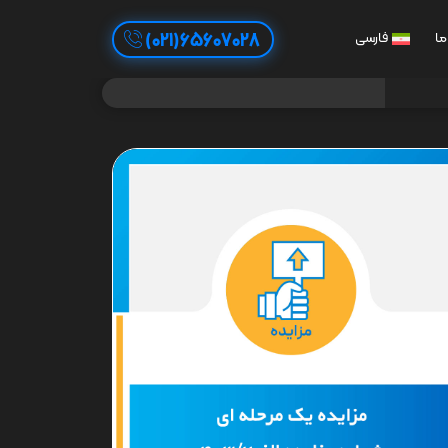
65607028(021)
ما
فارسی