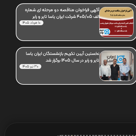
آگهی فراخوان مناقصه دو مرحله ای شماره
الف 405/05 شرکت ایران یاسا تایر و رابر
10 مرداد 1405
نخستین آیین تکریم بازنشستگان ایران یاسا
تایر و رابر در سال 1405 برگزار شد
30 تیر 1405