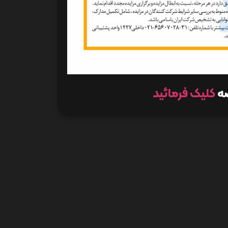
صه
کلیک فرمائید