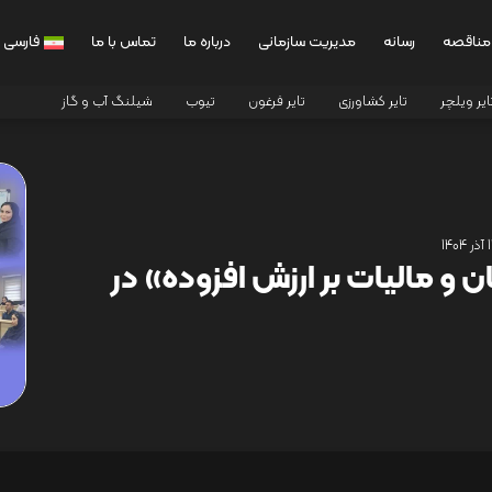
مناقصه
رسانه
مدیریت سازمانی
درباره ما
تماس با ما
فارسی
ایر ویلچر
تایر کشاورزی
تایر فرغون
تیوب
شیلنگ آب و گاز
1404
 و مالیات بر ارزش افزوده» در