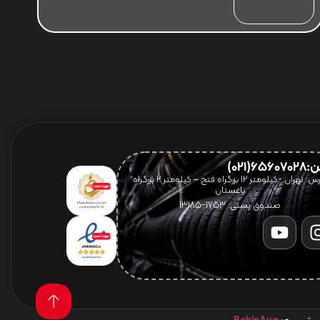
656(021)
آدرس: تهران -کیلومتر 12 بزرگراه فتح – کیلومتر ۲ بزرگراه
باغستان
صندوق پستی: 1753-13185