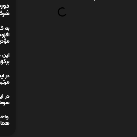
شرکت
به گز
افزو
مؤدیا
این 
برگزا
در ا
مرتبط
در ا
سرمای
واحد 
هماه