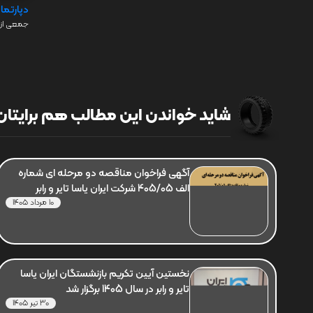
دپارتما
جمعی از 
شاید خواندن این مطالب هم برایتان 
آگهی فراخوان مناقصه دو مرحله ای شماره
الف 405/05 شرکت ایران یاسا تایر و رابر
10 مرداد 1405
نخستین آیین تکریم بازنشستگان ایران یاسا
تایر و رابر در سال 1405 برگزار شد
30 تیر 1405