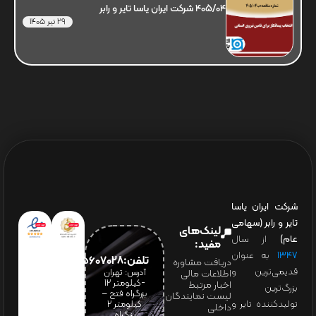
405/04 شرکت ایران یاسا تایر و رابر
29 تیر 1405
شرکت ایران یاسا
تایر و رابر (سهامی
لینک‌های
عام)
از سال
مفید:
۱۳۴۷
به عنوان
تلفن:65607028(021)
دریافت مشاوره
قدیمی‌ترین و
آدرس: تهران
اطلاعات مالی
-کیلومتر 12
اخبار مرتبط
بزرگ‌ترین
بزرگراه فتح –
لیست نمایندگان
تولیدکننده تایر و
کیلومتر ۲
داخلی
بزرگراه