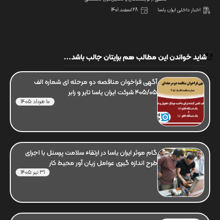
اخبار داخلی ایران یاسا
28 اسفند 1401
شاید خواندن این مطالب هم برایتان جالب باشد...
آگهی فراخوان مناقصه دو مرحله ای شماره الف
405/05 شرکت ایران یاسا تایر و رابر
10 مرداد 1405
گام موثر ایران یاسا در ارتقاء سلامت پرسنل با اجرای
طرح اندازه گیری عوامل زیان آور محیط کار
31 تیر 1405