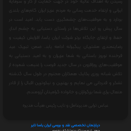
رسیدن به اهداف عالیه خود در جهت حمایت از کار و سرمایه
ایرانی و ارتقاء خدمت رسانی به مردم عزیز ایران گام‌های بلندی
بردارد و به موفقیت‌های چشمگیری دست یابد. امید است در
سال پیش رو این تلاش‌ها در راستای دستیابی به چشم انداز،
حفظ و ارتقای جایگاه برتر شرکت ایران یاسا، افزایش کیفیت و
رضایتمندی مشتریان پیگیرانه ادامه یابد.
ضمن تبریک عید
فرخنده نوروز باستانی به شما عزیزان و به امید دستیابی به
موفقیت‌های روزافزون در سال جدید فرصت را غنیمت شمرده از
تلاش شبانه روزی یکایک همکاران محترم در طول سال گذشته
تشکر و قدردانی می نمایم و بهترین و نیکوترین اقبال را از قادر
متعال برای شما بزرگواران و خانواده گرامیتان آرزومندم.
عباس ترابی
مدیرعامل و نایب رئیس هیأت مدیره
دپارتمان تخصصی نقد و بررسی ایران یاسا تایر
جمعی از نویسندگان و تحلیل‌گران تخصصی