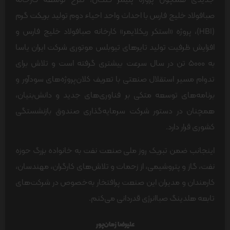
جدیدی همچون پروژه پلیمر کنگان، طرح توسعه کارخانه
صبافولاد خلیج فارس با احداث واحد احیاء دوم تولید بریکت گرم
(HBI)، پروژه «استکر ریکلایمر» کارخانه صبافولاد خلیج فارس و
افزایش ظرفیت تولید تایرهای تیوبلس موتوری شرکت ایران یاسا
به ۵۰۰۰ تن در سال سرعت بیشتری گرفته است و تلاش برای
تدوام مسیر استقلال صنعتی با تعریف کلان‌پروژه‌های سودآور و
برنامه‌های توسعه متکی بر فناوری‌های جدید و دانش‌بنیان،
همچنان در دستور شرکت سرمایه‌گذاری صندوق بازنشستگی
کشوری قرار دارد.
اینجانب ضمن تبریک روز ملی صنعت نفت به خانواده بزرگ حوزه
نفت، گاز و پتروشیمی، از زحمات و تلاش‌های کارگران، مهندسان،
کارمندان و مدیران این صنعت پرافتخار به‌‌خصوص در شرکت‌های
تابعه هلدینگ صباانرژی قدردانی می‌کنم.
علیرضا زمان‌پور