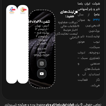
شرکت ایران یاسا
تایر و رابر (سهامی
لینک‌های
عام)
از سال
مفید:
۱۳۴۷
به عنوان
تلفن:65607028(021)
دریافت مشاوره
قدیمی‌ترین و
آدرس: تهران
اطلاعات مالی
-کیلومتر 12
اخبار مرتبط
بزرگ‌ترین
بزرگراه فتح –
لیست نمایندگان
تولیدکننده تایر و
کیلومتر ۲
داخلی
بزرگراه
تیوب موتور
باغستان
سیکلت،
صندوق
پستی:
دوچرخه، ادوات
1753-13185
کشاورزی سبک –
صنعتی و
شیلنگ‌های
استاندارد آب و
گاز فعالیت
می‌کند.
تمامی حقوقی © برای
شرکت ایران یاسا تایر و رابر
محفوظ بوده و هرگونه کپی‌برداری