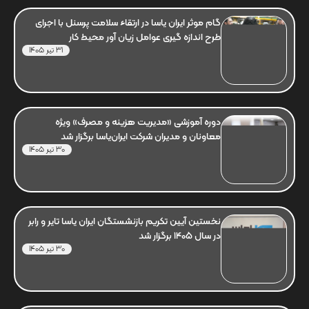
گام موثر ایران یاسا در ارتقاء سلامت پرسنل با اجرای
طرح اندازه گیری عوامل زیان آور محیط کار
31 تیر 1405
دوره آموزشی «مدیریت هزینه و مصرف» ویژه
معاونان و مدیران شرکت ایران‌یاسا برگزار شد
30 تیر 1405
نخستین آیین تکریم بازنشستگان ایران یاسا تایر و رابر
در سال 1405 برگزار شد
30 تیر 1405