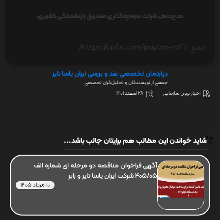
مدیرعامل شرکت سرمایه‌گذاری صندوق بازنشستگی کشوری
منبع : https://cpfic.com/payam-naft/
دپارتمان تخصصی نقد و بررسی ایران یاسا تایر
جمعی از نویسندگان و تحلیل‌گران تخصصی
اخبار برون سازمانی
28 اسفند 1401
شاید خواندن این مطالب هم برایتان جالب باشد...
آگهی فراخوان مناقصه دو مرحله ای شماره الف
405/05 شرکت ایران یاسا تایر و رابر
10 مرداد 1405