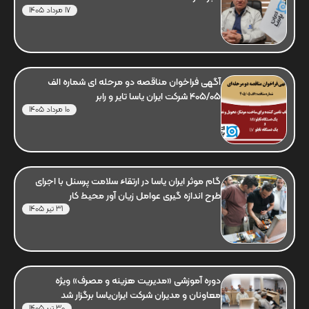
17 مرداد 1405
آگهی فراخوان مناقصه دو مرحله ای شماره الف
405/05 شرکت ایران یاسا تایر و رابر
10 مرداد 1405
گام موثر ایران یاسا در ارتقاء سلامت پرسنل با اجرای
طرح اندازه گیری عوامل زیان آور محیط کار
31 تیر 1405
دوره آموزشی «مدیریت هزینه و مصرف» ویژه
معاونان و مدیران شرکت ایران‌یاسا برگزار شد
30 تیر 1405