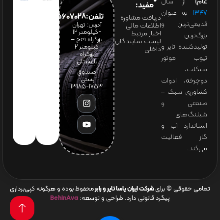
عام)
از سال
مفید:
۱۳۴۷
به عنوان
تلفن:65607028(021)
دریافت مشاوره
قدیمی‌ترین و
آدرس: تهران
اطلاعات مالی
-کیلومتر 12
اخبار مرتبط
بزرگ‌ترین
بزرگراه فتح –
لیست نمایندگان
تولیدکننده تایر و
کیلومتر ۲
داخلی
بزرگراه
تیوب موتور
باغستان
سیکلت،
صندوق
پستی:
دوچرخه، ادوات
1753-13185
کشاورزی سبک –
صنعتی و
شیلنگ‌های
استاندارد آب و
گاز فعالیت
می‌کند.
تمامی حقوقی © برای
شرکت ایران یاسا تایر و رابر
محفوظ بوده و هرگونه کپی‌برداری
پیگرد قانونی دارد. طراحی و توسعه:
BehinAva