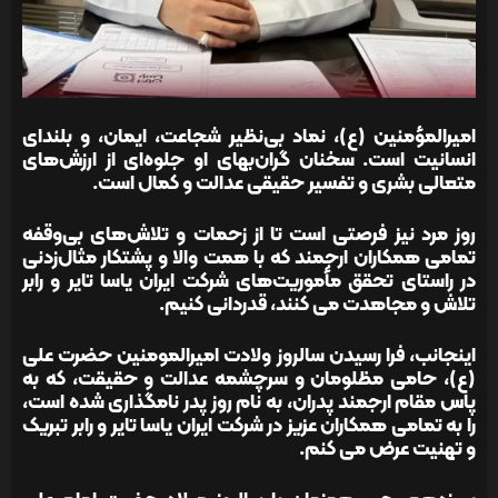
امیرالمؤمنین (ع)، نماد بی‌نظیر شجاعت، ایمان، و بلندای
انسانیت است. سخنان گران‌بهای او جلوه‌ای از ارزش‌های
متعالی بشری و تفسیر حقیقی عدالت و کمال است.
روز مرد نیز فرصتی است تا از زحمات و تلاش‌های بی‌وقفه
تمامی همکاران ارجمند که با همت والا و پشتکار مثال‌زدنی
در راستای تحقق مأموریت‌های شرکت ایران یاسا تایر و رابر
تلاش و مجاهدت می کنند، قدردانی کنیم.
اینجانب، فرا رسیدن سالروز ولادت امیرالمومنین حضرت علی
(ع)، حامی مظلومان و سرچشمه عدالت و حقیقت، که به
پاس مقام ارجمند پدران، به نام روز پدر نامگذاری شده است،
را به تمامی همکاران عزیز در شرکت ایران یاسا تایر و رابر تبریک
و تهنیت عرض می کنم.