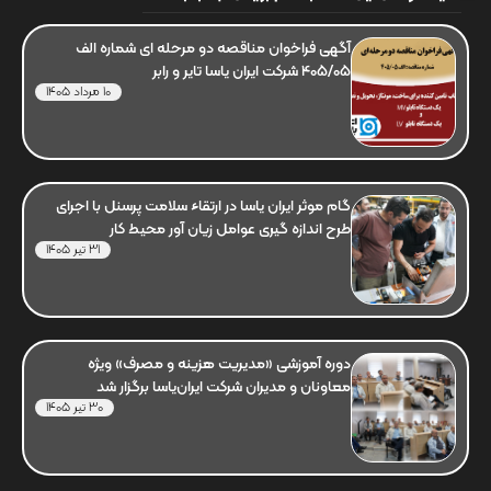
آگهی فراخوان مناقصه دو مرحله ای شماره الف
405/05 شرکت ایران یاسا تایر و رابر
10 مرداد 1405
گام موثر ایران یاسا در ارتقاء سلامت پرسنل با اجرای
طرح اندازه گیری عوامل زیان آور محیط کار
31 تیر 1405
دوره آموزشی «مدیریت هزینه و مصرف» ویژه
معاونان و مدیران شرکت ایران‌یاسا برگزار شد
30 تیر 1405