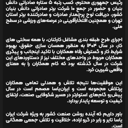
رئیس جمهوری محترم، کسب رتبه ۵ ستاره صادراتی دانش
بنیان و حضور در جمع ۱۰ شرکت برتر صادراتی دانش بنیان
کشور، دریافت لوح پرچمدار صادرات و صادرکننده برتر استان
تهران و همچنین افتخارآفرینی در عرصه‌های ورزشی در سطح
ملی.
اجرای طرح طبقه بندی مشاغل کارکنان، با همه سختی های
کار، در سال ۱۴۰۴ به منظور همسان سازی حقوق، بهبود
شرایط کار و گسترش رفاه همکاران با تاکید اینجانب و پیگری
همکاران مربوط در واحدهای مختلف نیز از دستاوردهای این
شرکت در سال گذشته بود که کام همکاران را به معنای
واقعی شیرین کرد.
این موفقیت‌ها نتیجه تلاش و همدلی تمامی همکاران
پرتلاش مجموعه است و ایران‌یاسا مصمم است در سال
پیش‌رو گام‌های استوارتر در مسیر شکوفایی صنعت، ارتقای
کیفیت و توسعه پایدار بردارد.
باور داریم که آینده روشن صنعت کشور به ویژه شرکت ایران
یاسا تایر و رابر در گرو اراده، خلاقیت و تلاش جمعی همگانی
است.