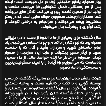
بهار همواره یادآور حقیقتی ژرف در دل طبیعت است؛ اینکه
پس از هر زمستانی، فصل شکوفایی فرا می‌رسد. صنعت و
تولید نیز از همین قاعده پیروی می‌کند. تلاش‌های بی‌وقفه
شما همکاران ارجمند، همچون جوانه‌هایی است که در بستر
سختی‌ها ریشه می‌دوانند و سرانجام به درختی تنومند از
رشد، نوآوری و پیشرفت بدل می‌شوند.
سال گذشته برای بسیاری از ما با اندوه از دست دادن عزیزانی
همراه بود که نبودشان را با تمام وجود احساس می‌کنیم. یاد
امام خامنه‌ای شهید و سرداران رشید و آنان که با خدمت،
تعهد و ایثار مسیر پیشرفت و عزت این سرزمین را هموار
کردند، همواره در خاطر ما زنده خواهد ماند. از دل همین
یادهاست که می‌آموزیم راه آینده را با امید، مسئولیت‌پذیری
و همبستگی ادامه دهیم.
شرکت دانش بنیان ایران‌یاسا نیز در سالی که گذشت، در مسیر
توسعه گرایی و با تکیه بر دانش، همت و روحیه همدلی
خانواده بزرگ خود، در سال گذشته دستاوردهای ارزشمندی را
رقم زد؛ از جمله شکسته شدن رکورد تولید در شهریورماه،
کلنگ زنی و افتتاح سه پروژه تولیدی و عمرانی، دریافت
تندیس و لوح تقدیر صادرکننده ممتاز سال ۱۴۰۴ از دست