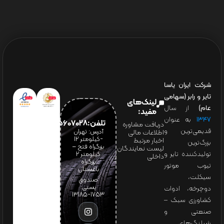
شرکت ایران یاسا
تایر و رابر (سهامی
لینک‌های
عام)
از سال
مفید:
۱۳۴۷
به عنوان
تلفن:65607028(021)
دریافت مشاوره
قدیمی‌ترین و
آدرس: تهران
اطلاعات مالی
-کیلومتر 12
اخبار مرتبط
بزرگ‌ترین
بزرگراه فتح –
لیست نمایندگان
تولیدکننده تایر و
کیلومتر ۲
داخلی
بزرگراه
تیوب موتور
باغستان
سیکلت،
صندوق
پستی:
دوچرخه، ادوات
1753-13185
کشاورزی سبک –
صنعتی و
شیلنگ‌های