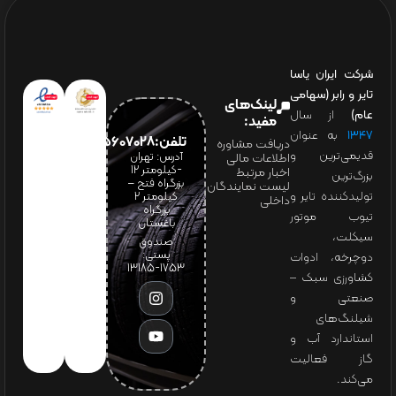
شرکت ایران یاسا
تایر و رابر (سهامی
لینک‌های
عام)
از سال
مفید:
۱۳۴۷
به عنوان
تلفن:65607028(021)
دریافت مشاوره
قدیمی‌ترین و
آدرس: تهران
اطلاعات مالی
-کیلومتر 12
اخبار مرتبط
بزرگ‌ترین
بزرگراه فتح –
لیست نمایندگان
تولیدکننده تایر و
کیلومتر ۲
داخلی
بزرگراه
تیوب موتور
باغستان
سیکلت،
صندوق
پستی:
دوچرخه، ادوات
1753-13185
کشاورزی سبک –
صنعتی و
شیلنگ‌های
استاندارد آب و
گاز فعالیت
می‌کند.