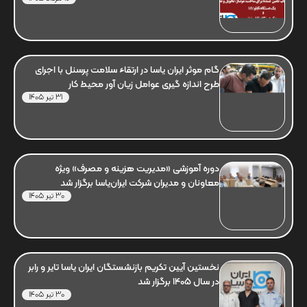
گام موثر ایران یاسا در ارتقاء سلامت پرسنل با اجرای
طرح اندازه گیری عوامل زیان آور محیط کار
31 تیر 1405
دوره آموزشی «مدیریت هزینه و مصرف» ویژه
معاونان و مدیران شرکت ایران‌یاسا برگزار شد
30 تیر 1405
نخستین آیین تکریم بازنشستگان ایران یاسا تایر و رابر
در سال 1405 برگزار شد
30 تیر 1405