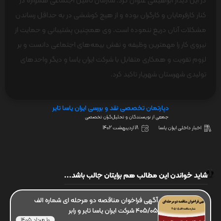
در این دیدار ابراهیمی عنوان کرد: سازمان تأمین اجتماعی همواره در
کنار کارفرمایان و کارگران بوده و از هیچ کوششی در به حداقل رساندن
مشکلات آنان دریغ ننموده است. وی همچنین پشتیبانی و حمایت از
نیروی کار را مهمترین وظیفه و نقش بیمه‌های اجتماعی دانست و بر
لزوم تقویت و همکاری متقابل با شرکت ایران یاسا و دیگر واحد‌های
تولیدی شهرستان شهریار تاکید کرد.
دپارتمان تخصصی نقد و بررسی ایران یاسا تایر
جمعی از نویسندگان و تحلیل‌گران تخصصی
اخبار داخلی ایران یاسا
18 اردیبهشت 1402
شاید خواندن این مطالب هم برایتان جالب باشد...
آگهی فراخوان مناقصه دو مرحله ای شماره الف
405/05 شرکت ایران یاسا تایر و رابر
10 مرداد 1405