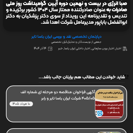
صبا انرژی
در بیست‌‍ و نهمین دوره آیین گرامیداشت روز ملی
صادرات به
عنوان صادرکننده ممتاز سال ۱۴۰۴ کشور برگزیده و
تندیس و تقدیرنامه این رویداد از سوی دکتر پزشکیان به دکتر
ابوالفضل باباپور مدیرعامل شرکت اهدا شد.
دپارتمان تخصصی نقد و بررسی ایران یاسا تایر
جمعی از نویسندگان و تحلیل‌گران تخصصی
اخبار
,
اخبار برون سازمانی
,
اخبار داخلی ایران یاسا
,
خبر
14 آذر 1404
شاید خواندن این مطالب هم برایتان جالب باشد...
آگهی فراخوان مناقصه دو مرحله ای شماره الف
405/05 شرکت ایران یاسا تایر و رابر
10 مرداد 1405