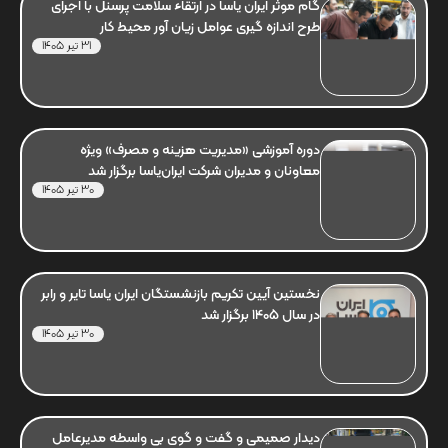
گام موثر ایران یاسا در ارتقاء سلامت پرسنل با اجرای
طرح اندازه گیری عوامل زیان آور محیط کار
31 تیر 1405
دوره آموزشی «مدیریت هزینه و مصرف» ویژه
معاونان و مدیران شرکت ایران‌یاسا برگزار شد
30 تیر 1405
نخستین آیین تکریم بازنشستگان ایران یاسا تایر و رابر
در سال 1405 برگزار شد
30 تیر 1405
دیدار صمیمی و گفت و گوی بی واسطه مدیرعامل