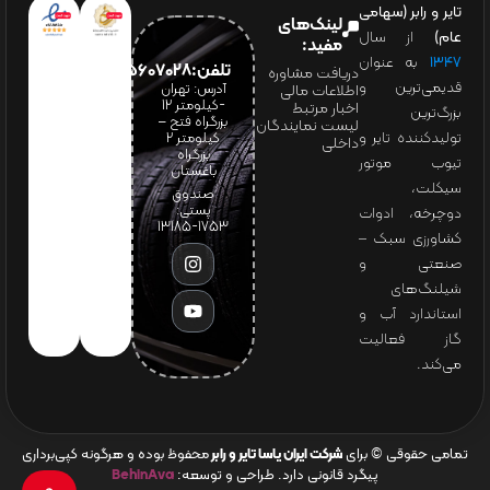
تایر و رابر (سهامی
لینک‌های
عام)
از سال
مفید:
۱۳۴۷
به عنوان
تلفن:65607028(021)
دریافت مشاوره
قدیمی‌ترین و
آدرس: تهران
اطلاعات مالی
-کیلومتر 12
اخبار مرتبط
بزرگ‌ترین
بزرگراه فتح –
لیست نمایندگان
تولیدکننده تایر و
کیلومتر ۲
داخلی
بزرگراه
تیوب موتور
باغستان
سیکلت،
صندوق
پستی:
دوچرخه، ادوات
1753-13185
کشاورزی سبک –
صنعتی و
شیلنگ‌های
استاندارد آب و
گاز فعالیت
می‌کند.
تمامی حقوقی © برای
شرکت ایران یاسا تایر و رابر
محفوظ بوده و هرگونه کپی‌برداری
پیگرد قانونی دارد. طراحی و توسعه:
BehinAva