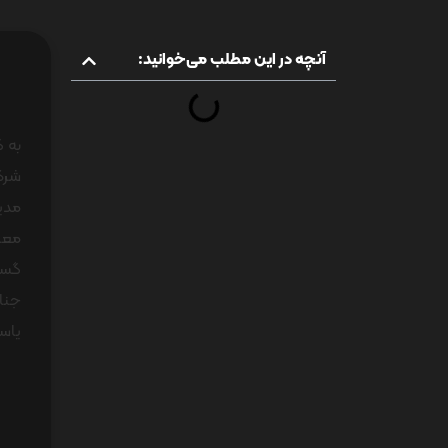
آنچه در این مطلب می‌خوانید:
به گ
شرکت
مدیر
معاو
گست
جناب
یاسا