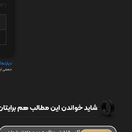
[woowgallery id=”16994″]
دپارتما
جمعی از 
شاید خواندن این مطالب هم برایتان 