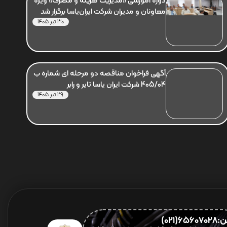
دوره آموزشی «مدیریت هزینه و مصرف» ویژه
معاونان و مدیران شرکت ایران‌یاسا برگزار شد
30 تیر 1405
آگهی فراخوان مناقصه دو مرحله ای شماره ب
405/04 شرکت ایران یاسا تایر و رابر
29 تیر 1405
656(021)