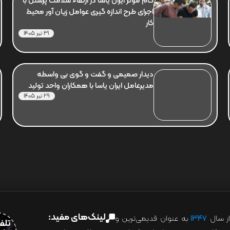
گام موثر ایران یاسا در ارتقاء سلامت پرسنل با
اجرای طرح اندازه گیری عوامل زیان آور محیط
کار
31 تیر 1405
دیدار صمیمی و گفت و گوی بی واسطه
مدیرعامل ایران یاسا با همکاران واحد تولید
29 تیر 1405
لینک‌های مفید:
ز سال
۱۳۴۷
به عنوان قدیمی‌ترین و
تلفن:07028