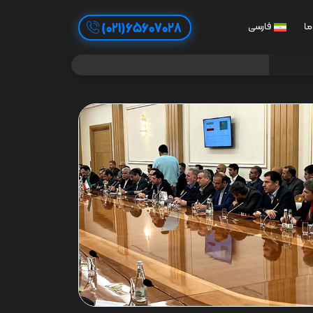
65607028(021)
ما
فارسی