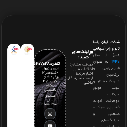
شرکت ایران یاسا
تایر و رابر (سهامی
لینک‌های
عام)
از سال
مفید:
۱۳۴۷
به عنوان
تلفن:65607028(021)
دریافت مشاوره
قدیمی‌ترین و
آدرس: تهران
اطلاعات مالی
-کیلومتر 12
اخبار مرتبط
بزرگ‌ترین
بزرگراه فتح –
لیست نمایندگان
تولیدکننده تایر و
کیلومتر ۲
داخلی
بزرگراه
تیوب موتور
باغستان
سیکلت،
صندوق
پستی:
دوچرخه، ادوات
1753-13185
کشاورزی سبک –
صنعتی و
شیلنگ‌های
استاندارد آب و