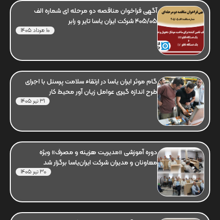
آگهی فراخوان مناقصه دو مرحله ای شماره الف
405/05 شرکت ایران یاسا تایر و رابر
10 مرداد 1405
گام موثر ایران یاسا در ارتقاء سلامت پرسنل با اجرای
طرح اندازه گیری عوامل زیان آور محیط کار
31 تیر 1405
دوره آموزشی «مدیریت هزینه و مصرف» ویژه
معاونان و مدیران شرکت ایران‌یاسا برگزار شد
30 تیر 1405