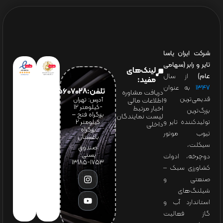
شرکت ایران یاسا
تایر و رابر (سهامی
لینک‌های
عام)
از سال
مفید:
۱۳۴۷
به عنوان
تلفن:65607028(021)
دریافت مشاوره
قدیمی‌ترین و
آدرس: تهران
اطلاعات مالی
-کیلومتر 12
اخبار مرتبط
بزرگ‌ترین
بزرگراه فتح –
لیست نمایندگان
تولیدکننده تایر و
کیلومتر ۲
داخلی
بزرگراه
تیوب موتور
باغستان
سیکلت،
صندوق
پستی:
دوچرخه، ادوات
1753-13185
کشاورزی سبک –
صنعتی و
شیلنگ‌های
استاندارد آب و
گاز فعالیت