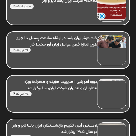
405/05 شرکت ایران یاسا تایر و رابر
10 مرداد 1405
گام موثر ایران یاسا در ارتقاء سلامت پرسنل با اجرای
طرح اندازه گیری عوامل زیان آور محیط کار
31 تیر 1405
دوره آموزشی «مدیریت هزینه و مصرف» ویژه
معاونان و مدیران شرکت ایران‌یاسا برگزار شد
30 تیر 1405
نخستین آیین تکریم بازنشستگان ایران یاسا تایر و رابر
در سال 1405 برگزار شد