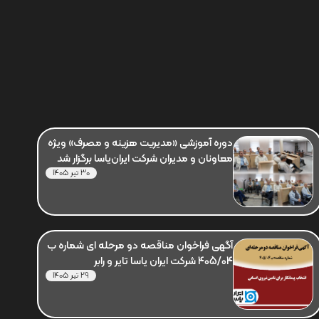
دوره آموزشی «مدیریت هزینه و مصرف» ویژه
معاونان و مدیران شرکت ایران‌یاسا برگزار شد
30 تیر 1405
آگهی فراخوان مناقصه دو مرحله ای شماره ب
405/04 شرکت ایران یاسا تایر و رابر
29 تیر 1405