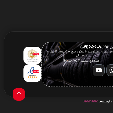
656(021)
آدرس: تهران -کیلومتر 12 بزرگراه فتح – کیلومتر ۲ بزرگراه
باغستان
صندوق پستی: 1753-13185
 و توسعه:
BehinAva