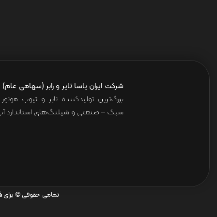
شرکت ایران یاسا تایر و رابر (سهامی عام)
ا
بزرگ‌ترین تولیدکننده تایر و تیوب موت
سبک – صنعتی و شیلنگ‌های استاندارد آب 
تمامی حقوقی © برای
ش