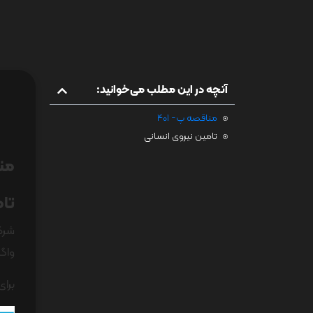
آنچه در این مطلب می‌خوانید:
مناقصه پ- 401
تامین نیروی انسانی
منا
تام
شرکت
واگذ
برا