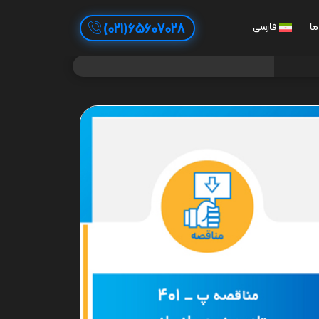
65607028(021)
ما
فارسی