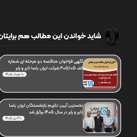
شاید خواندن این مطالب هم برایتان 
آگهی فراخوان مناقصه دو مرحله ای شماره
الف 405/05 شرکت ایران یاسا تایر و رابر
10 مرداد 1405
نخستین آیین تکریم بازنشستگان ایران یاسا
تایر و رابر در سال 1405 برگزار شد
30 تیر 1405