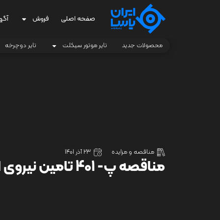
صفحه اصلی
فروش
آگه
محصولات جدید
تایر موتور سیکلت
تایر دوچرخه
مناقصه و مزایده
23 آذر 1401
مناقصه پ- 401 تامین نیروی انسانی