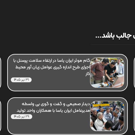
جالب باشد...
گام موثر ایران یاسا در ارتقاء سلامت پرسنل با
اجرای طرح اندازه گیری عوامل زیان آور محیط
کار
31 تیر 1405
دیدار صمیمی و گفت و گوی بی واسطه
مدیرعامل ایران یاسا با همکاران واحد تولید
29 تیر 1405