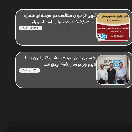
آگهی فراخوان مناقصه دو مرحله ای شماره
الف 405/05 شرکت ایران یاسا تایر و رابر
10 مرداد 1405
نخستین آیین تکریم بازنشستگان ایران یاسا
تایر و رابر در سال 1405 برگزار شد
30 تیر 1405