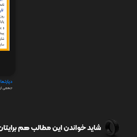
دپارتما
جمعی از 
شاید خواندن این مطالب هم برایتان 