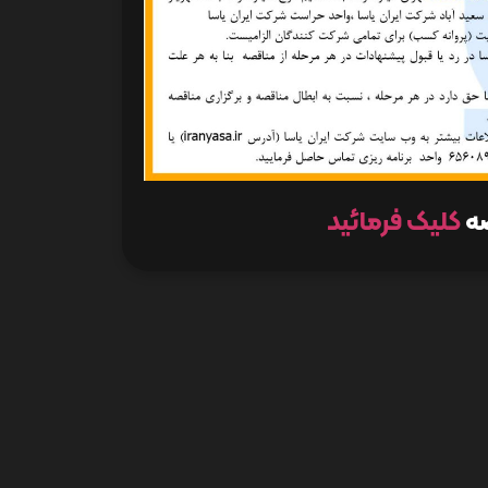
صه
کلیک فرمائید