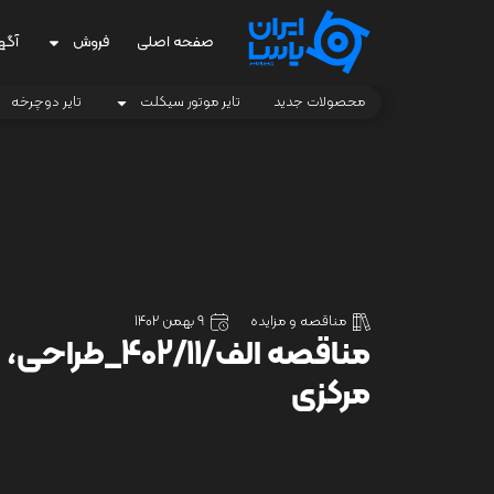
صفحه اصلی
فروش
آگه
محصولات جدید
تایر موتور سیکلت
تایر دوچرخه
مناقصه و مزایده
9 بهمن 1402
مناقصه الف/11
مرکزی