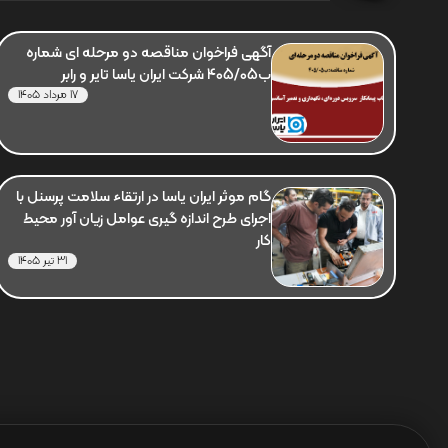
آگهی فراخوان مناقصه دو مرحله ای شماره
ب405/05 شرکت ایران یاسا تایر و رابر
17 مرداد 1405
گام موثر ایران یاسا در ارتقاء سلامت پرسنل با
اجرای طرح اندازه گیری عوامل زیان آور محیط
کار
31 تیر 1405