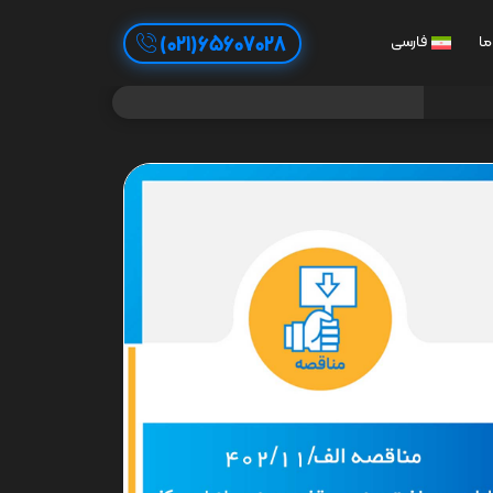
65607028(021)
ما
فارسی