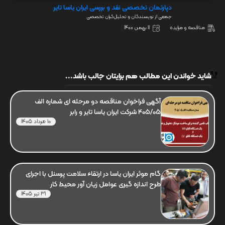
دپارتمان تخصصی نقد و بررسی ایران یاسا تایر
جمعی از نویسندگان و تحلیل‌گران تخصصی
مناقصه و مزایده
11 بهمن 1400
شاید خواندن این مطالب هم برایتان جالب باشد...
آگهی فراخوان مناقصه دو مرحله ای شماره الف
405/05 شرکت ایران یاسا تایر و رابر
10 مرداد 1405
گام موثر ایران یاسا در ارتقاء سلامت پرسنل با اجرای
طرح اندازه گیری عوامل زیان آور محیط کار
31 تیر 1405