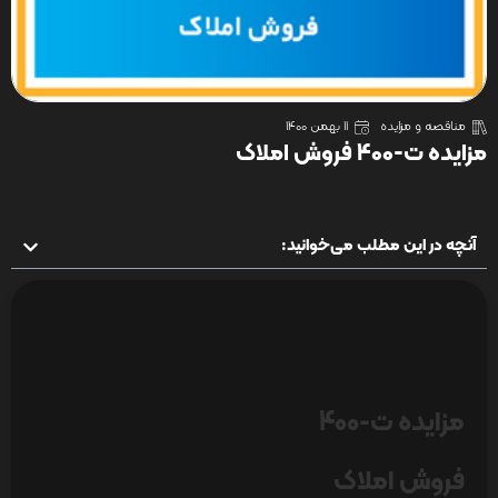
مناقصه و مزایده
11 بهمن 1400
مزایده ت-400 فروش املاک
آنچه در این مطلب می‌خوانید:
مزایده ت-400
فروش املاک