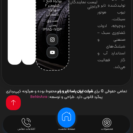
بزرگراه فتح –
لیست نمایندگان
تولیدکننده تایر و
کیلومتر ۲
داخلی
بزرگراه
تیوب موتور
باغستان
سیکلت،
صندوق
پستی:
دوچرخه، ادوات
1753-13185
کشاورزی سبک –
صنعتی و
شیلنگ‌های
استاندارد آب و
گاز فعالیت
می‌کند.
تمامی حقوقی © برای
شرکت ایران یاسا تایر و رابر
محفوظ بوده و هرگونه کپی‌برداری
پیگرد قانونی دارد. طراحی و توسعه:
BehinAva
محصولات
صفحه نخست
اطلاعات تماس