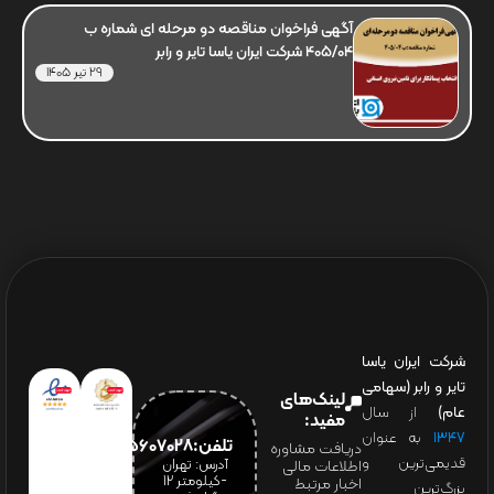
آگهی فراخوان مناقصه دو مرحله ای شماره ب
405/04 شرکت ایران یاسا تایر و رابر
29 تیر 1405
شرکت ایران یاسا
تایر و رابر (سهامی
لینک‌های
عام)
از سال
مفید:
۱۳۴۷
به عنوان
تلفن:65607028(021)
دریافت مشاوره
قدیمی‌ترین و
آدرس: تهران
اطلاعات مالی
-کیلومتر 12
اخبار مرتبط
بزرگ‌ترین