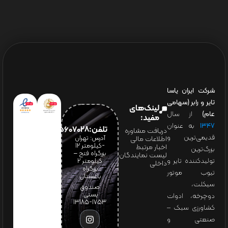
شرکت ایران یاسا
تایر و رابر (سهامی
لینک‌های
عام)
از سال
مفید:
۱۳۴۷
به عنوان
تلفن:65607028(021)
دریافت مشاوره
قدیمی‌ترین و
آدرس: تهران
اطلاعات مالی
-کیلومتر 12
اخبار مرتبط
بزرگ‌ترین
بزرگراه فتح –
لیست نمایندگان
تولیدکننده تایر و
کیلومتر ۲
داخلی
بزرگراه
تیوب موتور
باغستان
سیکلت،
صندوق
پستی:
دوچرخه، ادوات
1753-13185
کشاورزی سبک –
صنعتی و