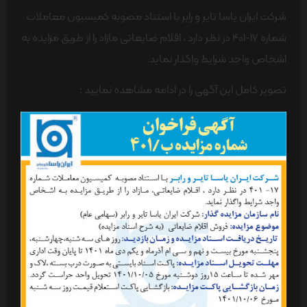
شرکت ایران یاسا تایر و رابر با استناد مصوبه کمیسیون معاملات
شماره 17-401 در نظر دارد ، اقلام ضایعاتی مازاد را از طریق مزایده به
اشخاص واجد شرایط واگذار نماید.
تصویر کامل این آگهی را در ادامه مشاهده نمایید :