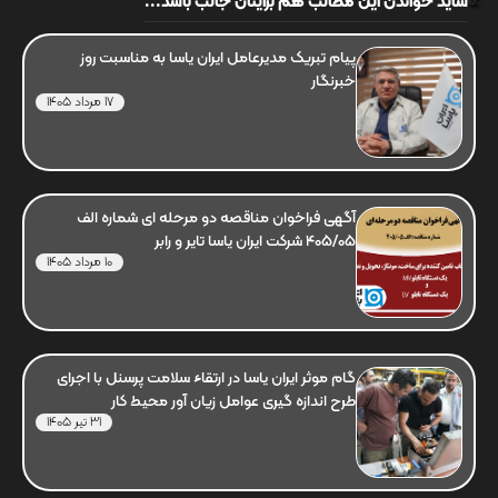
شاید خواندن این مطالب هم برایتان جالب باشد...
پیام تبریک مدیرعامل ایران یاسا به مناسبت روز
خبرنگار
17 مرداد 1405
آگهی فراخوان مناقصه دو مرحله ای شماره الف
405/05 شرکت ایران یاسا تایر و رابر
10 مرداد 1405
گام موثر ایران یاسا در ارتقاء سلامت پرسنل با اجرای
طرح اندازه گیری عوامل زیان آور محیط کار
31 تیر 1405