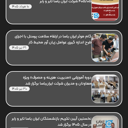
405/05 شرکت ایران یاسا تایر و رابر
10 مرداد 1405
گام موثر ایران یاسا در ارتقاء سلامت پرسنل با اجرای
طرح اندازه گیری عوامل زیان آور محیط کار
31 تیر 1405
دوره آموزشی «مدیریت هزینه و مصرف» ویژه
معاونان و مدیران شرکت ایران‌یاسا برگزار شد
30 تیر 1405
نخستین آیین تکریم بازنشستگان ایران یاسا تایر و رابر
در سال 1405 برگزار شد