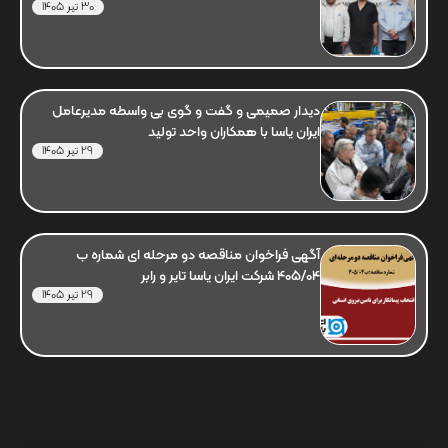
30 تیر 1405
دیدار صمیمی و گفت و گوی بی واسطه مدیرعامل
ایران یاسا با همکاران واحد تولید
29 تیر 1405
آگهی فراخوان مناقصه دو مرحله ای شماره ب
405/04 شرکت ایران یاسا تایر و رابر
29 تیر 1405