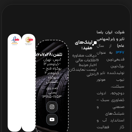
شرکت ایران یاسا
تایر و رابر (سهامی
لینک‌های
عام)
از سال
مفید:
۱۳۴۷
به عنوان
تلفن:65607028(021)
دریافت مشاوره
قدیمی‌ترین و
آدرس: تهران
اطلاعات مالی
-کیلومتر 12
اخبار مرتبط
بزرگ‌ترین
بزرگراه فتح –
لیست نمایندگان
تولیدکننده تایر و
کیلومتر ۲
داخلی
بزرگراه
تیوب موتور
باغستان
سیکلت،
صندوق
پستی:
دوچرخه، ادوات
1753-13185
کشاورزی سبک –
صنعتی و
شیلنگ‌های
استاندارد آب و
گاز فعالیت