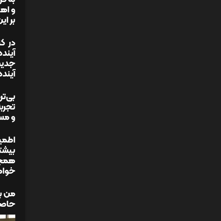
و اهت
بر ای
در کن
آینده
جدیت 
آینده
بی‌ت
تجربه
و مسی
اطمین
بیشتر
همچن
خواه
من به
حاصل