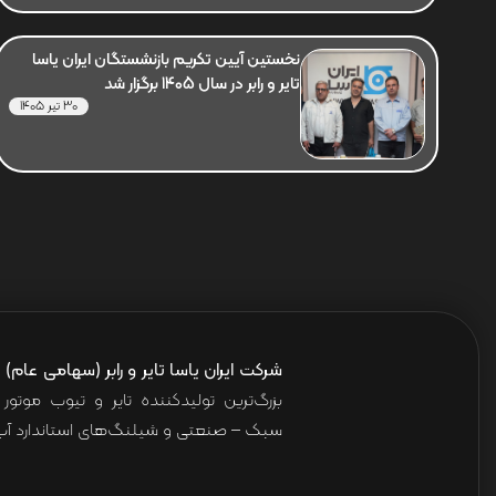
نخستین آیین تکریم بازنشستگان ایران یاسا
تایر و رابر در سال 1405 برگزار شد
30 تیر 1405
شرکت ایران یاسا تایر و رابر (سهامی عام)
ا
بزرگ‌ترین تولیدکننده تایر و تیوب موت
سبک – صنعتی و شیلنگ‌های استاندارد آب 