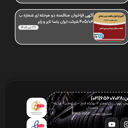
آگهی فراخوان مناقصه دو مرحله ای شماره ب
405/04 شرکت ایران یاسا تایر و رابر
29 تیر 1405
656(021)
آدرس: تهران -کیلومتر 12 بزرگراه فتح – کیلومتر ۲ بزرگراه
باغستان
صندوق پستی: 1753-13185