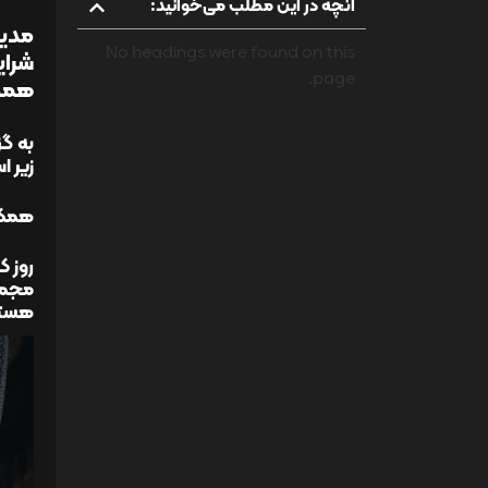
آنچه در این مطلب می‌خوانید:
مدیر
No headings were found on this
شرای
page.
همکا
به گز
زیر ا
همکار
روز ک
مجموع
هستی