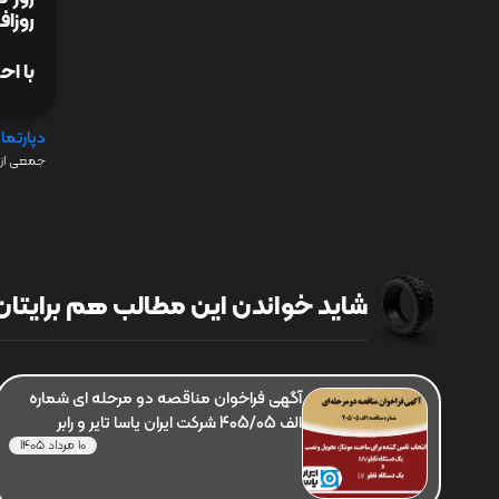
روزاف
با اح
دپارتما
جمعی از 
شاید خواندن این مطالب هم برایتان 
آگهی فراخوان مناقصه دو مرحله ای شماره
الف 405/05 شرکت ایران یاسا تایر و رابر
10 مرداد 1405