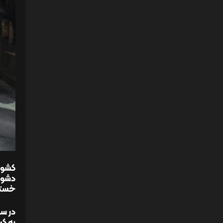
کشور
دشوا
خستگی
در سا
به کر