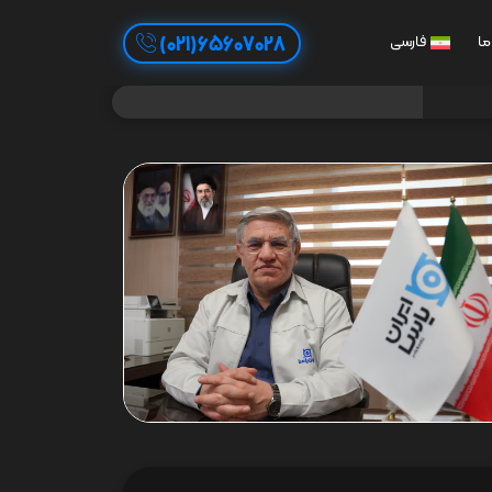
65607028(021)
ما
فارسی