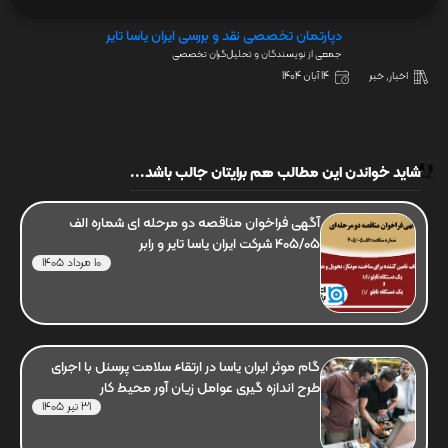
دپارتمان تخصصی نقد و بررسی ایران یاسا تایر
جمعی از نویسندگان و تحلیل‌گران تخصصی
اخبار
,
خبر
14 آبان 1404
شاید خواندن این مطالب هم برایتان جالب باشد...
آگهی فراخوان مناقصه دو مرحله ای شماره الف
405/05 شرکت ایران یاسا تایر و رابر
10 مرداد 1405
گام موثر ایران یاسا در ارتقاء سلامت پرسنل با اجرای
طرح اندازه گیری عوامل زیان آور محیط کار
31 تیر 1405