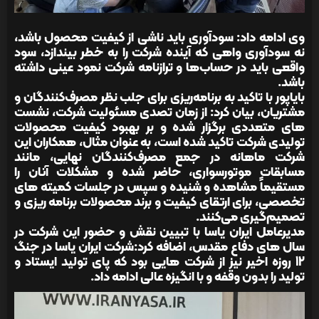
وی ادامه داد: سودآوری باید ناشی از کیفیت محصول باشد،
نه سودآوری واهی که آینده شرکت را به خطر بیندازد، سود
واقعی باید در حساب‌ها و ترازنامه شرکت نمود عینی داشته
باشد.
بایاپور با تاکید به برنامه‌ریزی برای جلب نظر مصرف‌کنندگان و
مشتریان، بیان کرد: از زمان تصدی مسئولیت شرکت، نشست
های متعددی برگزار شده و بر بهبود کیفیت محصولات
تولیدی شرکت تاکید شده است، به‌ عنوان مثال، همکاران این
شرکت ماهانه در جمع مصرف‌کنندگان نهایی، مانند
مسابقات موتورسواری، حاضر شده و مشکلات آنان را
مستقیماً مشاهده و شنیده و سپس در جلسات کمیته های
تخصصی، برای ارتقای کیفیت و برند محصولات برنامه ریزی و
تصمیم‌گیری می‌کنند.
مدیرعامل ایران یاسا با تبیین نقش و حضور این شرکت در
سال های دفاع مقدس، اضافه کرد:شرکت ایران یاسا در جنگ
12 روزه اخیر نیز از شرکت هایی بود که پای تولید ایستاد و
تولید را بدون وقفه و با انگیزه‌ عالی ادامه داد.