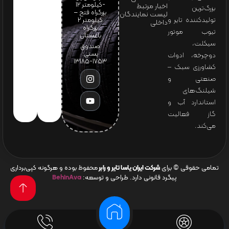
-کیلومتر 12
اخبار مرتبط
بزرگ‌ترین
بزرگراه فتح –
لیست نمایندگان
تولیدکننده تایر و
کیلومتر ۲
داخلی
بزرگراه
تیوب موتور
باغستان
سیکلت،
صندوق
پستی:
دوچرخه، ادوات
1753-13185
کشاورزی سبک –
صنعتی و
شیلنگ‌های
استاندارد آب و
گاز فعالیت
می‌کند.
تمامی حقوقی © برای
شرکت ایران یاسا تایر و رابر
محفوظ بوده و هرگونه کپی‌برداری
پیگرد قانونی دارد. طراحی و توسعه:
BehinAva