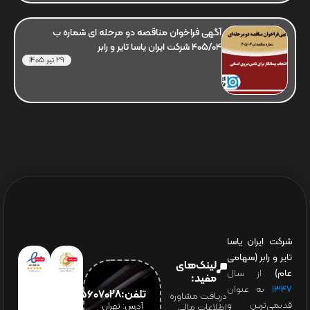
آگهی فراخوان مناقصه دو مرحله ای شماره ب
405/04 شرکت ایران یاسا تایر و رابر
29 تیر 1405
شرکت ایران یاسا
تایر و رابر (سهامی
لینک‌های
عام)
از سال
مفید:
۱۳۴۷
به عنوان
تلفن:65607028(021)
دریافت مشاوره
قدیمی‌ترین و
آدرس: تهران
اطلاعات مالی