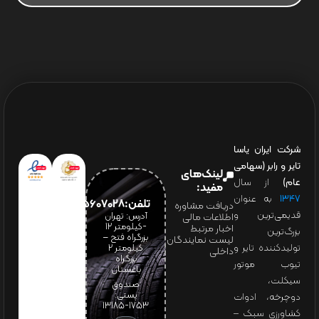
شرکت ایران یاسا
تایر و رابر (سهامی
لینک‌های
عام)
از سال
مفید:
۱۳۴۷
به عنوان
تلفن:65607028(021)
دریافت مشاوره
قدیمی‌ترین و
آدرس: تهران
اطلاعات مالی
-کیلومتر 12
اخبار مرتبط
بزرگ‌ترین
بزرگراه فتح –
لیست نمایندگان
تولیدکننده تایر و
کیلومتر ۲
داخلی
بزرگراه
تیوب موتور
باغستان
سیکلت،
صندوق
پستی:
دوچرخه، ادوات
1753-13185
کشاورزی سبک –