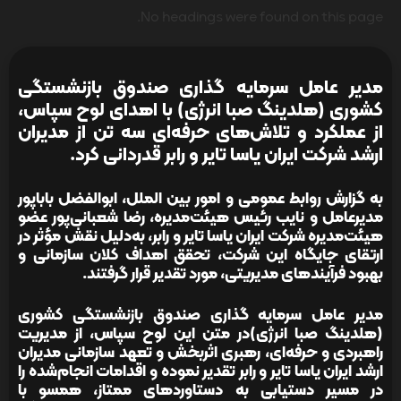
No headings were found on this page.
مدیر عامل سرمایه گذاری صندوق بازنشستگی
کشوری (هلدینگ صبا انرژی) با اهدای لوح سپاس،
از عملکرد و تلاش‌های حرفه‌ای سه تن از مدیران
ارشد شرکت ایران یاسا تایر و رابر قدردانی کرد.
به گزارش روابط عمومی و امور بین الملل، ابوالفضل باباپور
مدیرعامل و نایب رئیس هیئت‌مدیره، رضا شعبانی‌پور عضو
هیئت‌مدیره شرکت ایران یاسا تایر و رابر، به‌دلیل نقش مؤثر در
ارتقای جایگاه این شرکت، تحقق اهداف کلان سازمانی و
بهبود فرآیندهای مدیریتی، مورد تقدیر قرار گرفتند.
مدیر عامل سرمایه گذاری صندوق بازنشستگی کشوری
(هلدینگ صبا انرژی)در متن این لوح سپاس، از مدیریت
راهبردی و حرفه‌ای، رهبری اثربخش و تعهد سازمانی مدیران
ارشد ایران یاسا تایر و رابر تقدیر نموده و اقدامات انجام‌شده را
در مسیر دستیابی به دستاوردهای ممتاز، همسو با