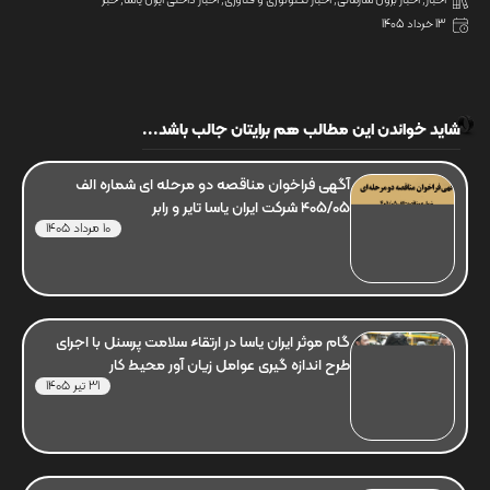
اخبار
,
اخبار برون سازمانی
,
اخبار تکنولوژی و فناوری
,
اخبار داخلی ایران یاسا
,
خبر
13 خرداد 1405
شاید خواندن این مطالب هم برایتان جالب باشد...
آگهی فراخوان مناقصه دو مرحله ای شماره الف
405/05 شرکت ایران یاسا تایر و رابر
10 مرداد 1405
گام موثر ایران یاسا در ارتقاء سلامت پرسنل با اجرای
طرح اندازه گیری عوامل زیان آور محیط کار
31 تیر 1405