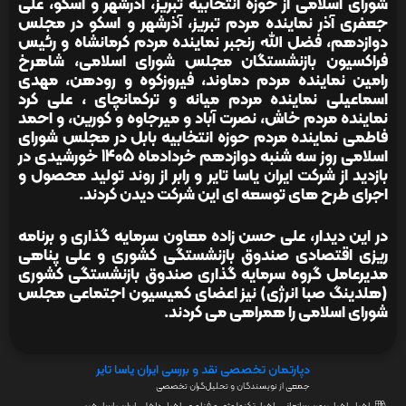
شورای اسلامی از حوزه انتخابیه تبریز، آذرشهر و اسکو، علی
جعفری آذر نماینده مردم تبریز، آذرشهر و اسکو در مجلس
دوازدهم، فضل الله رنجبر نماینده مردم کرمانشاه و رئیس
فراکسیون بازنشستگان مجلس شورای اسلامی، شاهرخ
رامین نماینده مردم دماوند، فیروزکوه و رودهن، مهدی
اسماعیلی نماینده مردم میانه و ترکمانچای ، علی کرد
نماینده مردم خاش، نصرت آباد و میرجاوه و کورین، و احمد
فاطمی نماینده مردم حوزه انتخابیه بابل در مجلس شورای
اسلامی روز سه شنبه دوازدهم خردادماه 1405 خورشیدی در
بازدید از شرکت ایران یاسا تایر و رابر از روند تولید محصول و
اجرای طرح های توسعه ای این شرکت دیدن کردند.
در این دیدار، علی حسن زاده معاون سرمایه گذاری و برنامه
ریزی اقتصادی صندوق بازنشستگی کشوری و علی پناهی
مدیرعامل گروه سرمایه گذاری صندوق بازنشستگی کشوری
(هلدینگ صبا انرژی) نیز اعضای کمیسیون اجتماعی مجلس
شورای اسلامی را همراهی می کردند.
دپارتمان تخصصی نقد و بررسی ایران یاسا تایر
جمعی از نویسندگان و تحلیل‌گران تخصصی