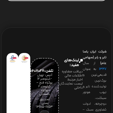
شرکت ایران یاسا
تایر و رابر (سهامی
لینک‌های
عام)
از سال
مفید:
۱۳۴۷
به عنوان
تلفن:65607028(021)
دریافت مشاوره
قدیمی‌ترین و
آدرس: تهران
اطلاعات مالی
-کیلومتر 12
اخبار مرتبط
بزرگ‌ترین
بزرگراه فتح –
لیست نمایندگان
تولیدکننده تایر و
کیلومتر ۲
داخلی
بزرگراه
تیوب موتور
باغستان
سیکلت،
صندوق
پستی:
دوچرخه، ادوات
1753-13185
کشاورزی سبک –