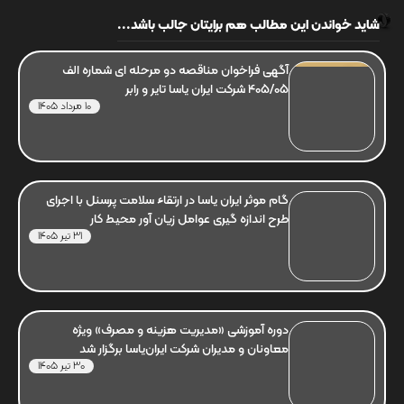
شاید خواندن این مطالب هم برایتان جالب باشد...
آگهی فراخوان مناقصه دو مرحله ای شماره الف
405/05 شرکت ایران یاسا تایر و رابر
10 مرداد 1405
گام موثر ایران یاسا در ارتقاء سلامت پرسنل با اجرای
طرح اندازه گیری عوامل زیان آور محیط کار
31 تیر 1405
دوره آموزشی «مدیریت هزینه و مصرف» ویژه
معاونان و مدیران شرکت ایران‌یاسا برگزار شد
30 تیر 1405