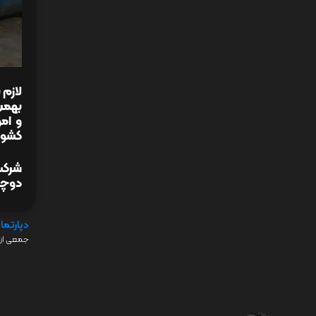
بهمن
و ام
کشوری
دوچرخ
دپارتما
جمعی از 