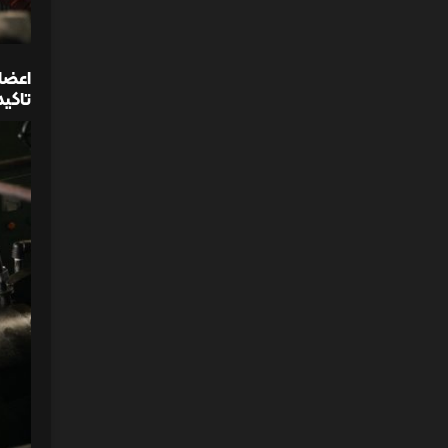
اعضای
تاکید