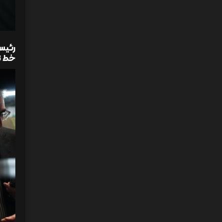
رئیس
خط ت