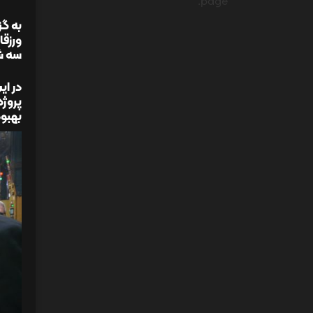
page.
به گ
ورزقا
سه شنبه 29 اردیبهشت ماه 1405 از روند تولید محصول و ط
در ای
بهبود