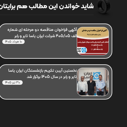
شاید خواندن این مطالب هم برایتان 
آگهی فراخوان مناقصه دو مرحله ای شماره
الف 405/05 شرکت ایران یاسا تایر و رابر
10 مرداد 1405
نخستین آیین تکریم بازنشستگان ایران یاسا
تایر و رابر در سال 1405 برگزار شد
30 تیر 1405