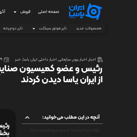
صفحه اصلی
فروش
آگه
محصولات جدید
تایر موتور سیکلت
تایر دوچرخه
اخبار
,
اخبار برون سازمانی
,
اخبار داخلی ایران یاسا
,
خبر
29 اردیبهش
رئیس و عضو کمیسیون صنایع
از ایران یاسا دیدن کردند
آنچه در این مطلب می‌خوانید:
رئیس
No headings were found on this
بخش‌