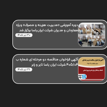
دوره آموزشی «مدیریت هزینه و مصرف» ویژه
معاونان و مدیران شرکت ایران‌یاسا برگزار شد
30 تیر 1405
آگهی فراخوان مناقصه دو مرحله ای شماره ب
405/04 شرکت ایران یاسا تایر و رابر
29 تیر 1405