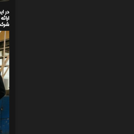
در ای
ارائ
شرکت