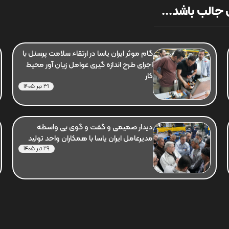
جالب باشد...
گام موثر ایران یاسا در ارتقاء سلامت پرسنل با
اجرای طرح اندازه گیری عوامل زیان آور محیط
کار
31 تیر 1405
دیدار صمیمی و گفت و گوی بی واسطه
مدیرعامل ایران یاسا با همکاران واحد تولید
29 تیر 1405