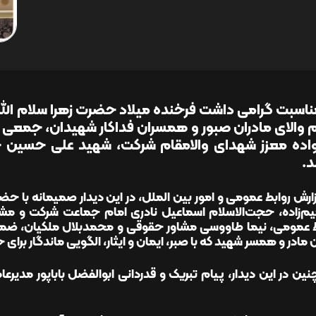
ناسبت گرامی داشت فرخنده میلاد حضرت زهرا سلام الله ع
 والای مادران صبور و همسران فداکار شهیدان، جمعی از مس
اده معزز شهدای والامقام شرکت، شهید علی حسین خ
د.
ارش روابط عمومی و امور بین الملل، در این دیدار صمیمانه با ح
هیم‌زاده، حجت‌الاسلام اسماعیل نادری امام جماعت شرکت و 
ط عمومی، نیما طاووسی مشاور حقوقی و محمدبلال ملکیان، ضمن تب
 مادر و همسر شهید که با صبر، ایمان و ایثار، الگویی ماندگار برا
ن در این دیدار، پیام تبریک و قدردانی ابوالفضل باباپور مدیرعام