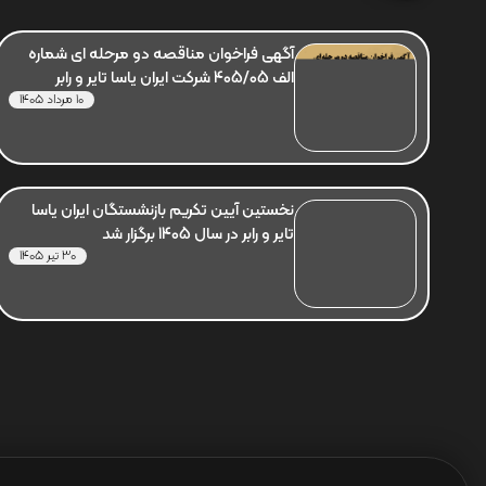
آگهی فراخوان مناقصه دو مرحله ای شماره
الف 405/05 شرکت ایران یاسا تایر و رابر
10 مرداد 1405
نخستین آیین تکریم بازنشستگان ایران یاسا
تایر و رابر در سال 1405 برگزار شد
30 تیر 1405