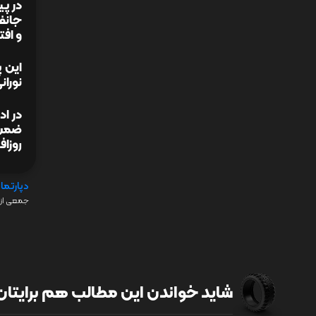
در پی
جانف
و افت
این پ
نورا
در اد
ضمن گ
روزاف
دپارتما
جمعی از 
شاید خواندن این مطالب هم برایتان 