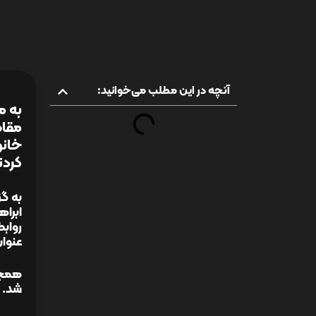
آنچه در این مطلب می‌خوانید:
به م
مقام
خانو
کردن
به گز
ابرا
رواب
عنوان
همچنی
شد.