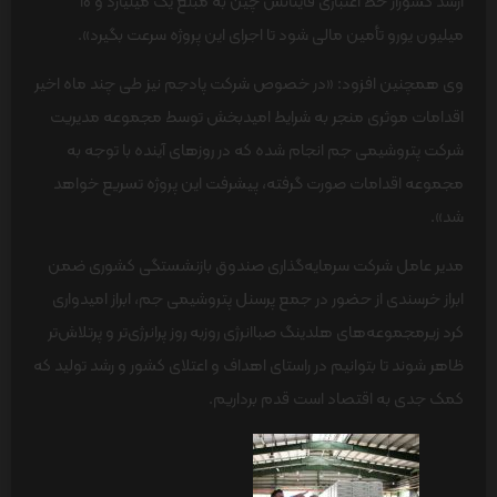
ارشد کشوراز خط اعتباری فاینانس چین به مبلغ یک میلیارد و 10
میلیون یورو تأمین مالی شود تا اجرای این پروژه سرعت بگیرد».
وی همچنین افزود: «در خصوص شرکت پادجم نیز طی چند ماه اخیر
اقدامات موثری منجر به شرایط امیدبخش توسط مجموعه مدیریت
شرکت پتروشیمی جم انجام شده که در روزهای آینده با توجه به
مجموعه اقدامات صورت گرفته، پیشرفت این پروژه تسریع خواهد
شد».
مدیر عامل شرکت سرمایه‌گذاری صندوق بازنشستگی کشوری ضمن
ابراز خرسندی از حضور در جمع پرسنل پتروشیمی جم، ابراز امیدواری
کرد زیرمجموعه‌های هلدینگ صباانرژی روزبه روز پرانرژی‌تر و پرتلاش‌تر
ظاهر شوند تا بتوانیم در راستای اهداف و اعتلای کشور و رشد تولید که
کمک جدی به اقتصاد است قدم برداریم.