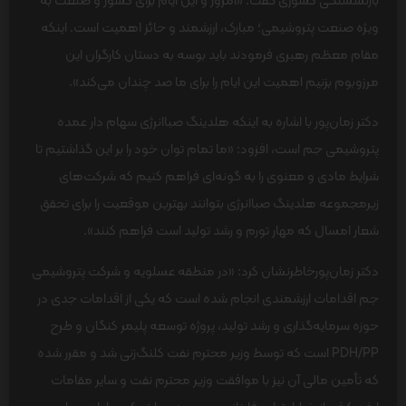
بازنشستگی کشوری گفت: «امروز و این ایام برای کشور و صنعت به
ویژه صنعت پتروشیمی؛ مبارک، ارزشمند و حائز اهمیت است. اینکه
مقام معظم رهبری فرمودند باید بوسه به دستان کارگران این
مرزوبوم بزنیم اهمیت این ایام را برای ما صد چندان می‌کند».
دکتر زمان‌پور با اشاره به اینکه هلدینگ صباانرژی سهام دار عمده
پتروشیمی جم است، افزود: «ما تمام توان خود را بر این گذاشتیم تا
شرایط مادی و معنوی را به گونه‌ای فراهم کنیم که شرکت‌های
زیرمجموعه هلدینگ صباانرژی بتوانند بهترین موقعیت را برای تحقق
شعار امسال که مهار تورم و رشد تولید است فراهم کنند».
دکتر زمان‌پور‌خاطرنشان کرد: «در منطقه عسلویه و شرکت پتروشیمی
جم اقدامات ارزشمندی انجام شده است که یکی از اقدامات جدی در
حوزه سرمایه‌گذاری و رشد تولید، پروژه توسعه پلیمر کنگان و طرح
PDH/PP است که توسط وزیر محترم نفت کلنگ‌زنی شد و مقرر شده
که تأمین مالی آن نیز با موافقت وزیر محترم نفت و سایر مقامات