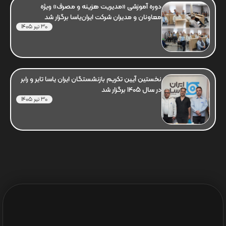
دوره آموزشی «مدیریت هزینه و مصرف» ویژه
معاونان و مدیران شرکت ایران‌یاسا برگزار شد
30 تیر 1405
نخستین آیین تکریم بازنشستگان ایران یاسا تایر و رابر
در سال 1405 برگزار شد
30 تیر 1405