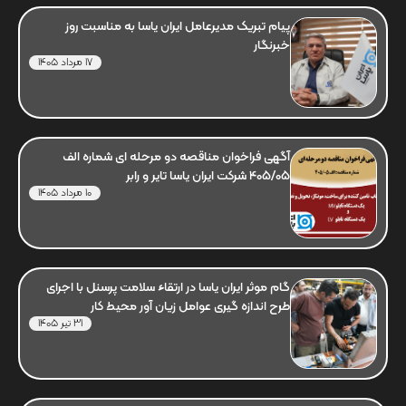
پیام تبریک مدیرعامل ایران یاسا به مناسبت روز
خبرنگار
17 مرداد 1405
آگهی فراخوان مناقصه دو مرحله ای شماره الف
405/05 شرکت ایران یاسا تایر و رابر
10 مرداد 1405
گام موثر ایران یاسا در ارتقاء سلامت پرسنل با اجرای
طرح اندازه گیری عوامل زیان آور محیط کار
31 تیر 1405