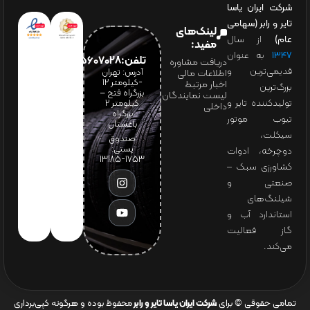
شرکت ایران یاسا
تایر و رابر (سهامی
لینک‌های
عام)
از سال
مفید:
۱۳۴۷
به عنوان
تلفن:65607028(021)
دریافت مشاوره
قدیمی‌ترین و
آدرس: تهران
اطلاعات مالی
-کیلومتر 12
اخبار مرتبط
بزرگ‌ترین
بزرگراه فتح –
لیست نمایندگان
تولیدکننده تایر و
کیلومتر ۲
داخلی
بزرگراه
تیوب موتور
باغستان
سیکلت،
صندوق
پستی:
دوچرخه، ادوات
1753-13185
کشاورزی سبک –
صنعتی و
شیلنگ‌های
استاندارد آب و
گاز فعالیت
می‌کند.
تمامی حقوقی © برای
شرکت ایران یاسا تایر و رابر
محفوظ بوده و هرگونه کپی‌برداری