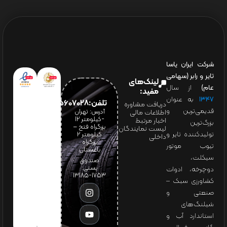
شرکت ایران یاسا
تایر و رابر (سهامی
لینک‌های
عام)
از سال
مفید:
۱۳۴۷
به عنوان
تلفن:65607028(021)
دریافت مشاوره
قدیمی‌ترین و
آدرس: تهران
اطلاعات مالی
-کیلومتر 12
اخبار مرتبط
بزرگ‌ترین
بزرگراه فتح –
لیست نمایندگان
تولیدکننده تایر و
کیلومتر ۲
داخلی
بزرگراه
تیوب موتور
باغستان
سیکلت،
صندوق
پستی:
دوچرخه، ادوات
1753-13185
کشاورزی سبک –
صنعتی و
شیلنگ‌های
استاندارد آب و