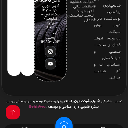
تلفن:65607028(021)
دریافت مشاوره
قدیمی‌ترین و
آدرس: تهران
اطلاعات مالی
-کیلومتر 12
اخبار مرتبط
بزرگ‌ترین
بزرگراه فتح –
لیست نمایندگان
تولیدکننده تایر و
کیلومتر ۲
داخلی
بزرگراه
تیوب موتور
باغستان
سیکلت،
صندوق
پستی:
دوچرخه، ادوات
1753-13185
کشاورزی سبک –
صنعتی و
شیلنگ‌های
استاندارد آب و
گاز فعالیت
می‌کند.
تمامی حقوقی © برای
شرکت ایران یاسا تایر و رابر
محفوظ بوده و هرگونه کپی‌برداری
پیگرد قانونی دارد. طراحی و توسعه:
BehinAva