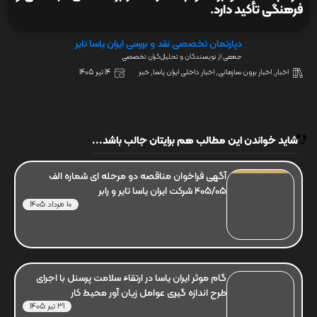
فرهنگی تأکید دارد.
دپارتمان تخصصی نقد و بررسی ایران یاسا تایر
جمعی از نویسندگان و تحلیل‌گران تخصصی
اخبار
,
اخبار برون سازمانی
,
اخبار داخلی ایران یاسا
,
خبر
14 تیر 1405
شاید خواندن این مطالب هم برایتان جالب باشد...
آگهی فراخوان مناقصه دو مرحله ای شماره الف
405/05 شرکت ایران یاسا تایر و رابر
10 مرداد 1405
گام موثر ایران یاسا در ارتقاء سلامت پرسنل با اجرای
طرح اندازه گیری عوامل زیان آور محیط کار
31 تیر 1405