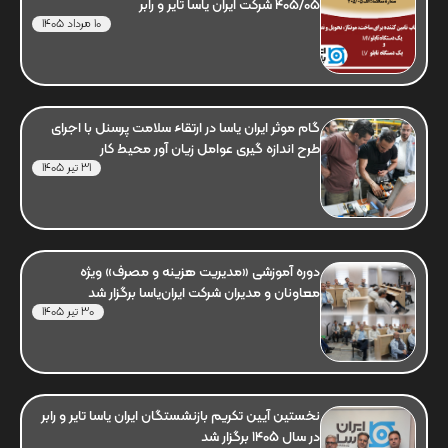
405/05 شرکت ایران یاسا تایر و رابر
10 مرداد 1405
گام موثر ایران یاسا در ارتقاء سلامت پرسنل با اجرای
طرح اندازه گیری عوامل زیان آور محیط کار
31 تیر 1405
دوره آموزشی «مدیریت هزینه و مصرف» ویژه
معاونان و مدیران شرکت ایران‌یاسا برگزار شد
30 تیر 1405
نخستین آیین تکریم بازنشستگان ایران یاسا تایر و رابر
در سال 1405 برگزار شد