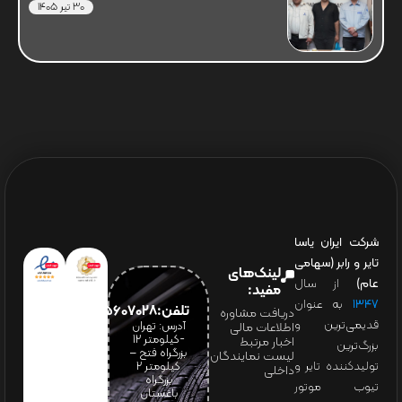
30 تیر 1405
شرکت ایران یاسا
تایر و رابر (سهامی
لینک‌های
عام)
از سال
مفید:
۱۳۴۷
به عنوان
تلفن:65607028(021)
دریافت مشاوره
قدیمی‌ترین و
آدرس: تهران
اطلاعات مالی
-کیلومتر 12
اخبار مرتبط
بزرگ‌ترین
بزرگراه فتح –
لیست نمایندگان
تولیدکننده تایر و
کیلومتر ۲
داخلی
بزرگراه
تیوب موتور
باغستان