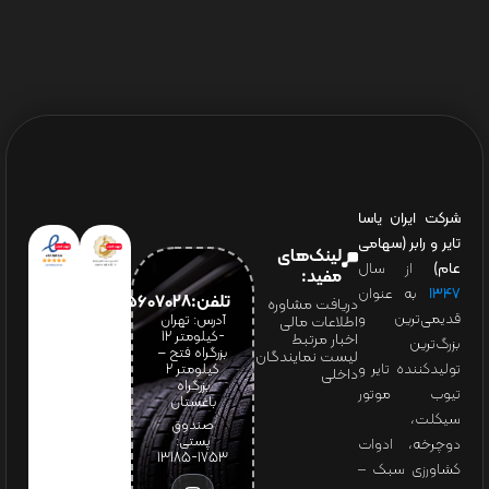
شرکت ایران یاسا
تایر و رابر (سهامی
لینک‌های
عام)
از سال
مفید:
۱۳۴۷
به عنوان
تلفن:65607028(021)
دریافت مشاوره
قدیمی‌ترین و
آدرس: تهران
اطلاعات مالی
-کیلومتر 12
اخبار مرتبط
بزرگ‌ترین
بزرگراه فتح –
لیست نمایندگان
تولیدکننده تایر و
کیلومتر ۲
داخلی
بزرگراه
تیوب موتور
باغستان
سیکلت،
صندوق
پستی:
دوچرخه، ادوات
1753-13185
کشاورزی سبک –