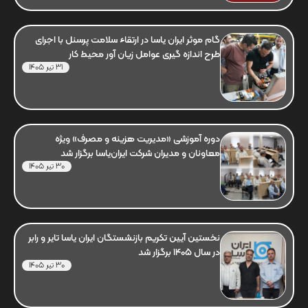
گام موثر ایران یاسا در ارتقاء سلامت پرسنل با اجرای
طرح اندازه گیری عوامل زیان آور محیط کار
31 تیر 1405
دوره آموزشی «مدیریت هزینه و مصرف» ویژه
معاونان و مدیران شرکت ایران‌یاسا برگزار شد
30 تیر 1405
نخستین آیین تکریم بازنشستگان ایران یاسا تایر و رابر
در سال 1405 برگزار شد
30 تیر 1405