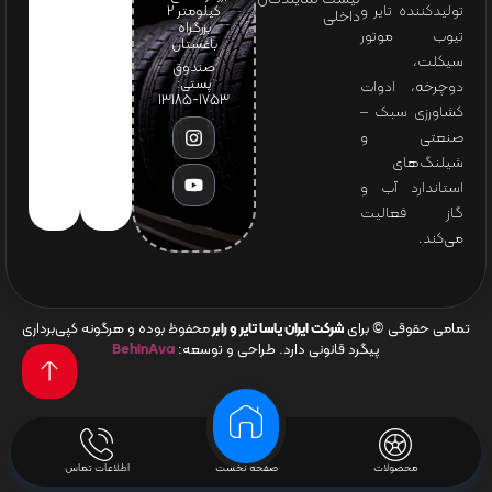
تولیدکننده تایر و
کیلومتر ۲
داخلی
بزرگراه
تیوب موتور
باغستان
سیکلت،
صندوق
پستی:
دوچرخه، ادوات
1753-13185
کشاورزی سبک –
صنعتی و
شیلنگ‌های
استاندارد آب و
گاز فعالیت
می‌کند.
تمامی حقوقی © برای
شرکت ایران یاسا تایر و رابر
محفوظ بوده و هرگونه کپی‌برداری
پیگرد قانونی دارد. طراحی و توسعه:
BehinAva
محصولات
صفحه نخست
اطلاعات تماس