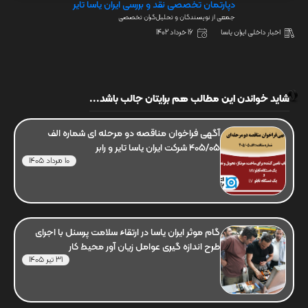
دپارتمان تخصصی نقد و بررسی ایران یاسا تایر
جمعی از نویسندگان و تحلیل‌گران تخصصی
اخبار داخلی ایران یاسا
16 خرداد 1402
شاید خواندن این مطالب هم برایتان جالب باشد...
آگهی فراخوان مناقصه دو مرحله ای شماره الف
405/05 شرکت ایران یاسا تایر و رابر
10 مرداد 1405
گام موثر ایران یاسا در ارتقاء سلامت پرسنل با اجرای
طرح اندازه گیری عوامل زیان آور محیط کار
31 تیر 1405