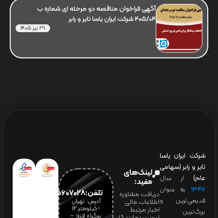
آگهی فراخوان مناقصه دو مرحله ای شماره ب
405/04 شرکت ایران یاسا تایر و رابر
29 تیر 1405
شرکت ایران یاسا
تایر و رابر (سهامی
لینک‌های
عام)
از سال
مفید:
۱۳۴۷
به عنوان
تلفن:65607028(021)
دریافت مشاوره
قدیمی‌ترین و
آدرس: تهران
اطلاعات مالی
-کیلومتر 12
اخبار مرتبط
بزرگ‌ترین
بزرگراه فتح –
لیست نمایندگان