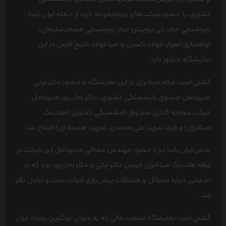
کشوری، با حضور شرکت‌های زیرمجموعه خود از جمله ایران یاسا،
پتروشیمی جم، پلی پروپیلن جم، پتروشیمی مسجدسلیمان،
لوله‌سازی اهواز، فولاد اکسین و صبا فولاد خلیج فارس در این
نمایشگاه حضور دارد.
گفتنی است غرفه صباانرژی در این نمایشگاه با حضور دکتر ترکی
مدیرعامل صندوق بازنشستگی کشوری، دکتر زمان‌پور مدیرعامل
شرکت سرمایه گذاری صندوق بازنشستگی کشوری (هلدینگ
صباانرژی) و فرزند شهید علی‌محمدی (شهید هسته ای) افتتاح شد.
بخش ایران یاسا نیز با حضور مهندس عشاقی مدیرعامل این شرکت در
غرفه هلدینگ صبا انرژی میزبان دکتر ترکی و دکتر زمان‌پور بود که در
نشستی درباره مسائل و مشکلات پیش روی شرکت بحث و تبادل نظر
شد.
گفتنی است نمایشگاه صنعت مالی که به عنوان بزرگترین رویداد ایران