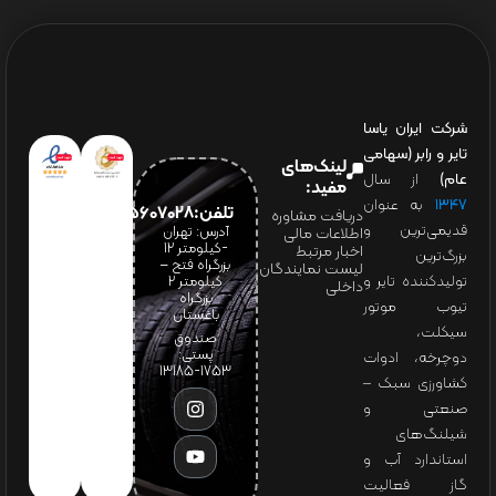
شرکت ایران یاسا
تایر و رابر (سهامی
لینک‌های
عام)
از سال
مفید:
۱۳۴۷
به عنوان
تلفن:65607028(021)
دریافت مشاوره
قدیمی‌ترین و
آدرس: تهران
اطلاعات مالی
-کیلومتر 12
اخبار مرتبط
بزرگ‌ترین
بزرگراه فتح –
لیست نمایندگان
تولیدکننده تایر و
کیلومتر ۲
داخلی
بزرگراه
تیوب موتور
باغستان
سیکلت،
صندوق
پستی:
دوچرخه، ادوات
1753-13185
کشاورزی سبک –
صنعتی و
شیلنگ‌های
استاندارد آب و
گاز فعالیت