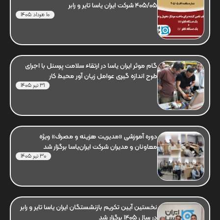
405/05 شرکت ایران یاسا تایر و رابر
10 مرداد 1405
گام موثر ایران یاسا در ارتقاء سلامت پرسنل با اجرای
طرح اندازه گیری عوامل زیان آور محیط کار
31 تیر 1405
دوره آموزشی «مدیریت هزینه و مصرف» ویژه
معاونان و مدیران شرکت ایران‌یاسا برگزار شد
30 تیر 1405
نخستین آیین تکریم بازنشستگان ایران یاسا تایر و رابر
در سال 1405 برگزار شد