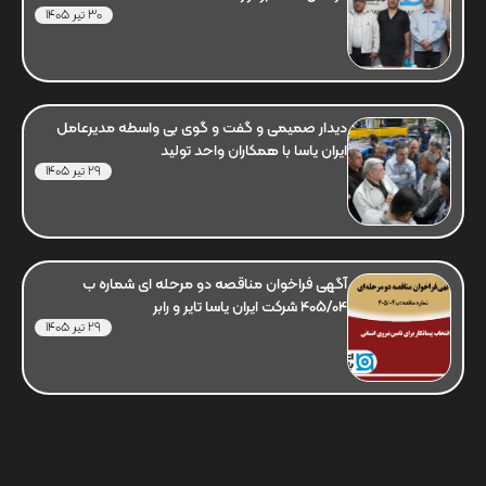
30 تیر 1405
دیدار صمیمی و گفت و گوی بی واسطه مدیرعامل
ایران یاسا با همکاران واحد تولید
29 تیر 1405
آگهی فراخوان مناقصه دو مرحله ای شماره ب
405/04 شرکت ایران یاسا تایر و رابر
29 تیر 1405