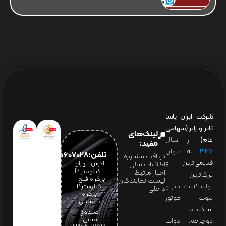
شرکت ایران یاسا
تایر و رابر (سهامی
لینک‌های
عام)
از سال
مفید:
۱۳۴۷
به عنوان
تلفن:65607028(021)
دریافت مشاوره
قدیمی‌ترین و
آدرس: تهران
اطلاعات مالی
-کیلومتر 12
اخبار مرتبط
بزرگ‌ترین
بزرگراه فتح –
لیست نمایندگان
تولیدکننده تایر و
کیلومتر ۲
داخلی
بزرگراه
تیوب موتور
باغستان
سیکلت،
صندوق
پستی:
دوچرخه، ادوات