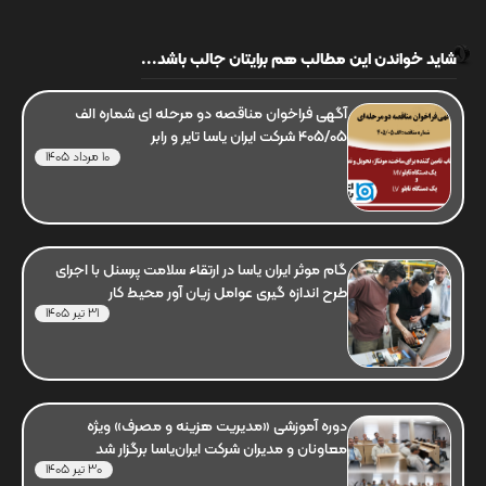
شاید خواندن این مطالب هم برایتان جالب باشد...
آگهی فراخوان مناقصه دو مرحله ای شماره الف
405/05 شرکت ایران یاسا تایر و رابر
10 مرداد 1405
گام موثر ایران یاسا در ارتقاء سلامت پرسنل با اجرای
طرح اندازه گیری عوامل زیان آور محیط کار
31 تیر 1405
دوره آموزشی «مدیریت هزینه و مصرف» ویژه
معاونان و مدیران شرکت ایران‌یاسا برگزار شد
30 تیر 1405