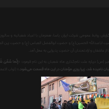
زارش روابط عمومی شرکت ایران یاسا، همزمان با اعیاد شعبانیه و سالر
 اباعبدالله الحسین(ع) و حضرت ابوالفضل العباس (ع) و حضرت زین العابد
 از عاشقان و ارادتمندان آن حضرت پذیرایی به عمل آمد.
بر (ص) درباره علت نام‌گذاری ماه شعبان به این نام فرمود: «
إنَّما سُمِّیَ شَ
ن نامیده شد، زیرا روزی مؤمنان در این ماه قسمت می‌شود.
» (ثواب الاعما