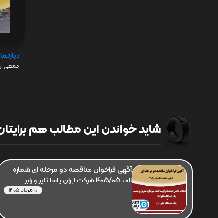
دپارتما
جمعی از 
شاید خواندن این مطالب هم برایتان 
آگهی فراخوان مناقصه دو مرحله ای شماره
الف 405/05 شرکت ایران یاسا تایر و رابر
10 مرداد 1405