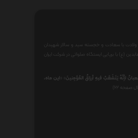
وز ولادت با سعادت و خجسته سید و سالار شهیدان
ین (ع) با برپایی ایستگاه صلواتی در شرکت ایران
عبانُ لأِنَّهُ یَتَشَعَّبُ فیهِ أرزاقُ المُؤمِنینَ
» «
این ماه،
ل صفحه ۶۲)