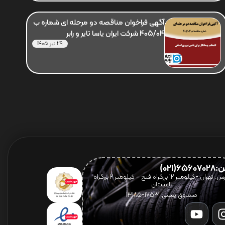
آگهی فراخوان مناقصه دو مرحله ای شماره ب
405/04 شرکت ایران یاسا تایر و رابر
29 تیر 1405
656(021)
آدرس: تهران -کیلومتر 12 بزرگراه فتح – کیلومتر ۲ بزرگراه
باغستان
صندوق پستی: 1753-13185