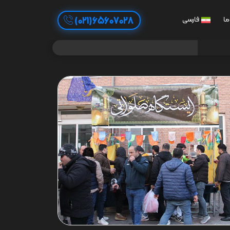
65607028(021)
ما
فارسی